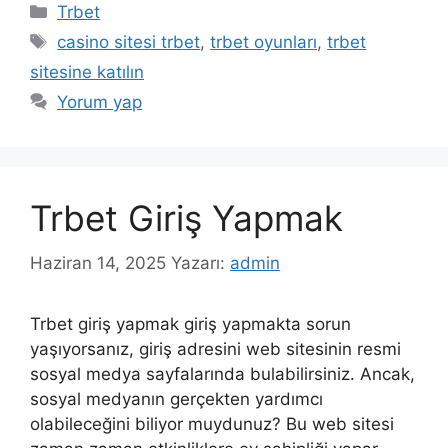
Kategoriler
Trbet
Etiketler
casino sitesi trbet
,
trbet oyunları
,
trbet
sitesine katılın
Yorum yap
Trbet Giriş Yapmak
Haziran 14, 2025
Yazarı:
admin
Trbet giriş yapmak giriş yapmakta sorun
yaşıyorsanız, giriş adresini web sitesinin resmi
sosyal medya sayfalarında bulabilirsiniz. Ancak,
sosyal medyanın gerçekten yardımcı
olabileceğini biliyor muydunuz? Bu web sitesi