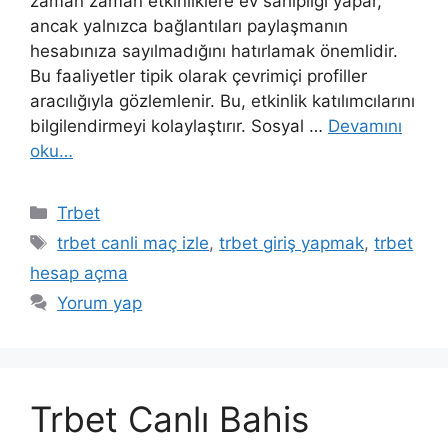
zaman zaman etkinliklere ev sahipliği yapar,
ancak yalnızca bağlantıları paylaşmanın
hesabınıza sayılmadığını hatırlamak önemlidir.
Bu faaliyetler tipik olarak çevrimiçi profiller
aracılığıyla gözlemlenir. Bu, etkinlik katılımcılarını
bilgilendirmeyi kolaylaştırır. Sosyal …
Devamını
oku…
Kategoriler
Trbet
Etiketler
trbet canli maç izle
,
trbet giriş yapmak
,
trbet
hesap açma
Yorum yap
Trbet Canlı Bahis