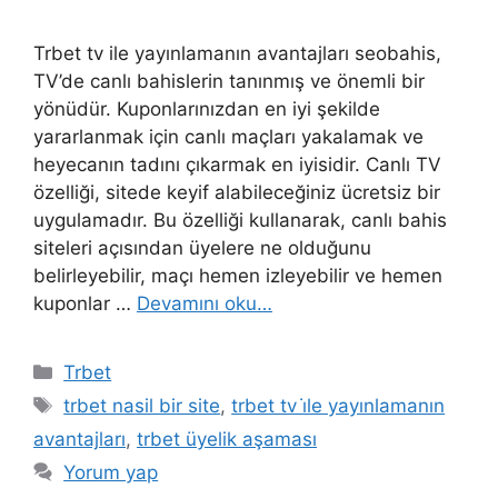
Trbet tv ile yayınlamanın avantajları seobahis,
TV’de canlı bahislerin tanınmış ve önemli bir
yönüdür. Kuponlarınızdan en iyi şekilde
yararlanmak için canlı maçları yakalamak ve
heyecanın tadını çıkarmak en iyisidir. Canlı TV
özelliği, sitede keyif alabileceğiniz ücretsiz bir
uygulamadır. Bu özelliği kullanarak, canlı bahis
siteleri açısından üyelere ne olduğunu
belirleyebilir, maçı hemen izleyebilir ve hemen
kuponlar …
Devamını oku…
Kategoriler
Trbet
Etiketler
trbet nasil bir site
,
trbet tv i̇le yayınlamanın
avantajları
,
trbet üyelik aşaması
Yorum yap