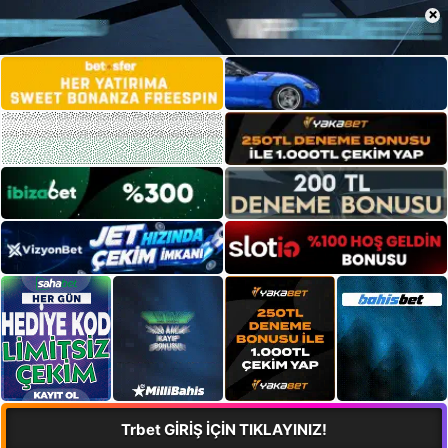
×
Trbet GİRİŞ İÇİN TIKLAYINIZ!