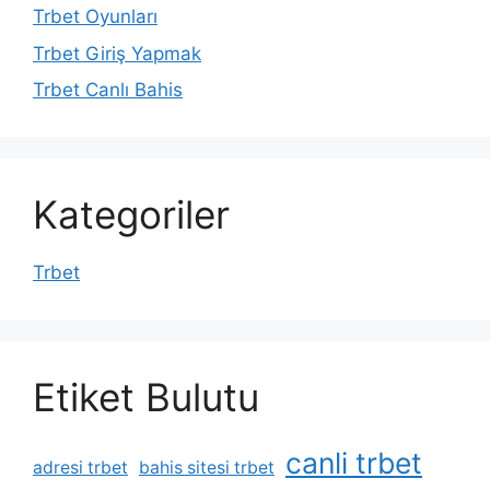
Trbet Oyunları
Trbet Giriş Yapmak
Trbet Canlı Bahis
Kategoriler
Trbet
Etiket Bulutu
canli trbet
adresi trbet
bahis sitesi trbet