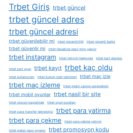
Trbet Giriş
trbet güncel
trbet güncel adres
trbet güncel adresi
trbet güvenilebilir mi
trbet güvenilirliği
trbet güvenli bahis
trbet güvenlir mi
trbet hesabına nasıl giriş yapılır
trbet instagram
trbet i̇letişim hakkında
trbet kart destesi
trbet kaç oldu
trbet kayıt
trbet kart oyun
trbet maç izle
trbet kullanıcıları
trbet kupon rulet taktikleri
trbet maç izleme
trbet mobil casino seçenekleri
trbet nasil bir site
trbet mobil oyunlar
trbet oturum başlatmak
trbet oyun kuralları
trbet para yatirma
trbet para transfer teknolojisi
trbet para çekme
trbet para çekme yatırım
trbet promosyon kodu
trbet poker nasıl oynanır