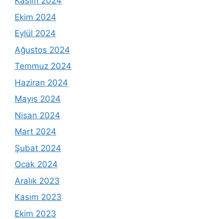
Kasım 2024
Ekim 2024
Eylül 2024
Ağustos 2024
Temmuz 2024
Haziran 2024
Mayıs 2024
Nisan 2024
Mart 2024
Şubat 2024
Ocak 2024
Aralık 2023
Kasım 2023
Ekim 2023