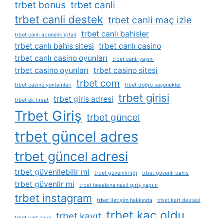
trbet bonus
trbet canli
trbet canli destek
trbet canli maç izle
trbet canlı bahisler
trbet canlı abonelik i̇ptali
trbet canlı bahis sitesi
trbet canlı casino
trbet canlı casino oyunları
trbet canlı yayını
trbet casino oyunları
trbet casino sitesi
trbet com
trbet casino yöntemleri
trbet doğru seçenekler
trbet girisi
trbet giris adresi
trbet ek fırsat
Trbet Giriş
trbet güncel
trbet güncel adres
trbet güncel adresi
trbet güvenilebilir mi
trbet güvenilirliği
trbet güvenli bahis
trbet güvenlir mi
trbet hesabına nasıl giriş yapılır
trbet instagram
trbet i̇letişim hakkında
trbet kart destesi
trbet kaç oldu
trbet kayıt
trbet kart oyun