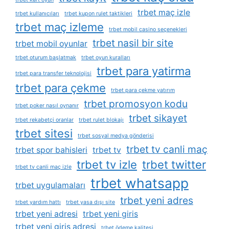
trbet maç izle
trbet kullanıcıları
trbet kupon rulet taktikleri
trbet maç izleme
trbet mobil casino seçenekleri
trbet nasil bir site
trbet mobil oyunlar
trbet oturum başlatmak
trbet oyun kuralları
trbet para yatirma
trbet para transfer teknolojisi
trbet para çekme
trbet para çekme yatırım
trbet promosyon kodu
trbet poker nasıl oynanır
trbet sikayet
trbet rekabetçi oranlar
trbet rulet blokajı
trbet sitesi
trbet sosyal medya gönderisi
trbet tv canli maç
trbet spor bahisleri
trbet tv
trbet tv izle
trbet twitter
trbet tv canli maç izle
trbet whatsapp
trbet uygulamaları
trbet yeni adres
trbet yardım hattı
trbet yasa dışı site
trbet yeni adresi
trbet yeni giris
trbet yeni giriş adresi
trbet ödeme kalitesi