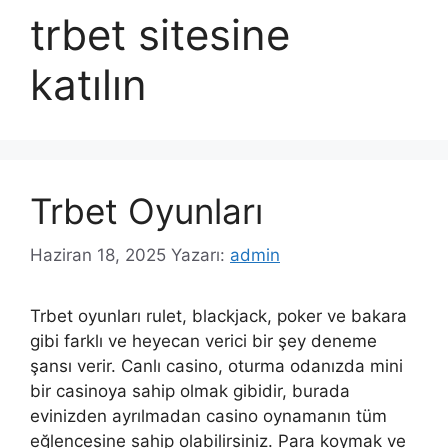
trbet sitesine
katılın
Trbet Oyunları
Haziran 18, 2025
Yazarı:
admin
Trbet oyunları rulet, blackjack, poker ve bakara
gibi farklı ve heyecan verici bir şey deneme
şansı verir. Canlı casino, oturma odanızda mini
bir casinoya sahip olmak gibidir, burada
evinizden ayrılmadan casino oynamanın tüm
eğlencesine sahip olabilirsiniz. Para koymak ve