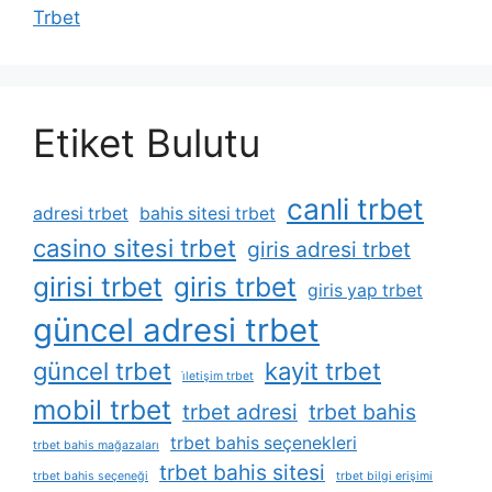
Trbet
Etiket Bulutu
canli trbet
adresi trbet
bahis sitesi trbet
casino sitesi trbet
giris adresi trbet
girisi trbet
giris trbet
giris yap trbet
güncel adresi trbet
güncel trbet
kayit trbet
i̇letişim trbet
mobil trbet
trbet adresi
trbet bahis
trbet bahis seçenekleri
trbet bahis mağazaları
trbet bahis sitesi
trbet bahis seçeneği
trbet bilgi erişimi