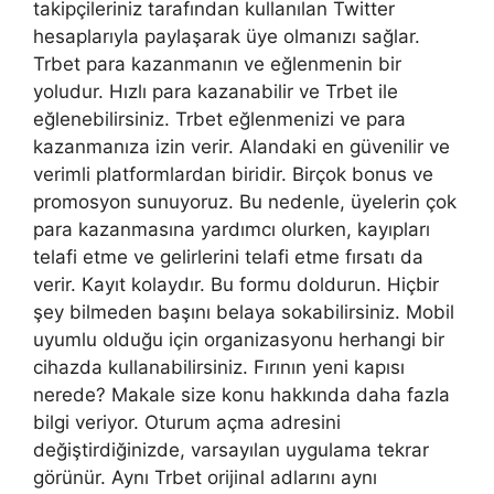
takipçileriniz tarafından kullanılan Twitter
hesaplarıyla paylaşarak üye olmanızı sağlar.
Trbet para kazanmanın ve eğlenmenin bir
yoludur. Hızlı para kazanabilir ve Trbet ile
eğlenebilirsiniz. Trbet eğlenmenizi ve para
kazanmanıza izin verir. Alandaki en güvenilir ve
verimli platformlardan biridir. Birçok bonus ve
promosyon sunuyoruz. Bu nedenle, üyelerin çok
para kazanmasına yardımcı olurken, kayıpları
telafi etme ve gelirlerini telafi etme fırsatı da
verir. Kayıt kolaydır. Bu formu doldurun. Hiçbir
şey bilmeden başını belaya sokabilirsiniz. Mobil
uyumlu olduğu için organizasyonu herhangi bir
cihazda kullanabilirsiniz. Fırının yeni kapısı
nerede? Makale size konu hakkında daha fazla
bilgi veriyor. Oturum açma adresini
değiştirdiğinizde, varsayılan uygulama tekrar
görünür. Aynı Trbet orijinal adlarını aynı