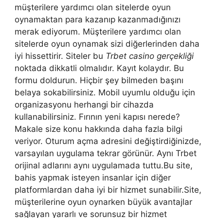
müşterilere yardımcı olan sitelerde oyun
oynamaktan para kazanıp kazanmadığınızı
merak ediyorum. Müşterilere yardımcı olan
sitelerde oyun oynamak sizi diğerlerinden daha
iyi hissettirir. Siteler bu
Trbet casino gerçekliği
noktada dikkatli olmalıdır. Kayıt kolaydır. Bu
formu doldurun. Hiçbir şey bilmeden başını
belaya sokabilirsiniz. Mobil uyumlu olduğu için
organizasyonu herhangi bir cihazda
kullanabilirsiniz. Fırının yeni kapısı nerede?
Makale size konu hakkında daha fazla bilgi
veriyor. Oturum açma adresini değiştirdiğinizde,
varsayılan uygulama tekrar görünür. Aynı Trbet
orijinal adlarını aynı uygulamada tuttu.Bu site,
bahis yapmak isteyen insanlar için diğer
platformlardan daha iyi bir hizmet sunabilir.Site,
müşterilerine oyun oynarken büyük avantajlar
sağlayan yararlı ve sorunsuz bir hizmet