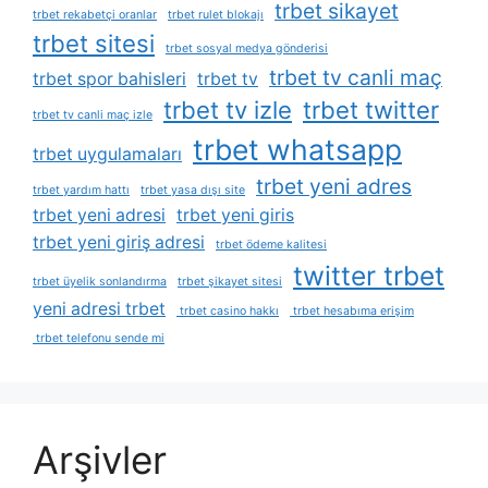
trbet sikayet
trbet rekabetçi oranlar
trbet rulet blokajı
trbet sitesi
trbet sosyal medya gönderisi
trbet tv canli maç
trbet spor bahisleri
trbet tv
trbet tv izle
trbet twitter
trbet tv canli maç izle
trbet whatsapp
trbet uygulamaları
trbet yeni adres
trbet yardım hattı
trbet yasa dışı site
trbet yeni adresi
trbet yeni giris
trbet yeni giriş adresi
trbet ödeme kalitesi
twitter trbet
trbet üyelik sonlandırma
trbet şikayet sitesi
yeni adresi trbet
trbet casino hakkı
trbet hesabıma erişim
trbet telefonu sende mi
Arşivler