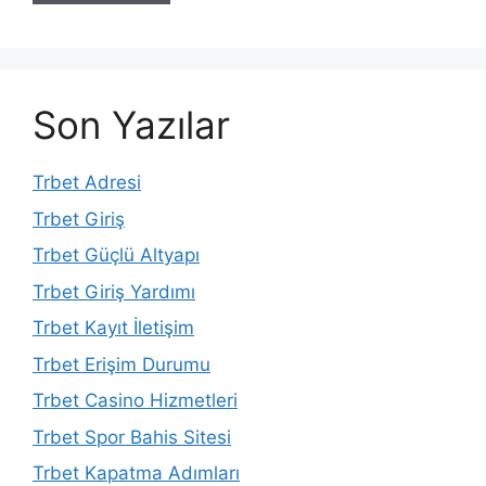
Son Yazılar
Trbet Adresi
Trbet Giriş
Trbet Güçlü Altyapı
Trbet Giriş Yardımı
Trbet Kayıt İletişim
Trbet Erişim Durumu
Trbet Casino Hizmetleri
Trbet Spor Bahis Sitesi
Trbet Kapatma Adımları