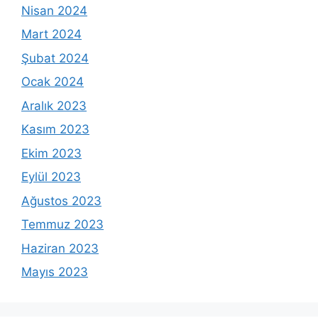
Nisan 2024
Mart 2024
Şubat 2024
Ocak 2024
Aralık 2023
Kasım 2023
Ekim 2023
Eylül 2023
Ağustos 2023
Temmuz 2023
Haziran 2023
Mayıs 2023