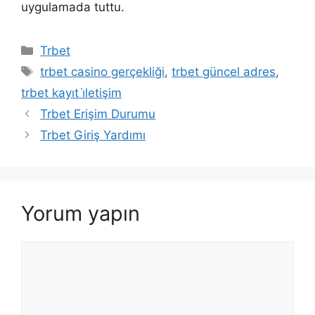
uygulamada tuttu.
Kategoriler
Trbet
Etiketler
trbet casino gerçekliği
,
trbet güncel adres
,
trbet kayıt i̇letişim
Trbet Erişim Durumu
Trbet Giriş Yardımı
Yorum yapın
Yorum