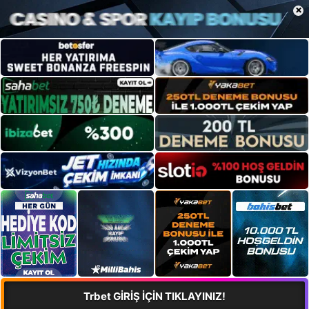
×
Trbet GİRİŞ İÇİN TIKLAYINIZ!