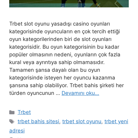
Trbet slot oyunu yasadışı casino oyunları
kategorisinde oyuncuların en çok tercih ettiği
oyun kategorilerinden biri de slot oyunları
kategorisidir. Bu oyun kategorisinin bu kadar
popüler olmasının nedeni, oyunların çok fazla
kural veya ayrıntıya sahip olmamasıdır.
Tamamen şansa dayalı olan bu oyun
kategorisinde isteyen her oyuncu kazanma
şansına sahip olabiliyor. Trbet bahis şirketi her
türden oyuncunun …
Devamını oku…
Kategoriler
Trbet
Etiketler
trbet bahis sitesi
,
trbet slot oyunu
,
trbet yeni
adresi