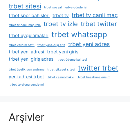
trbet sitesi
trbet sosyal medya gönderisi
trbet tv canli maç
trbet spor bahisleri
trbet tv
trbet tv izle
trbet twitter
trbet tv canli maç izle
trbet whatsapp
trbet uygulamaları
trbet yeni adres
trbet yardım hattı
trbet yasa dışı site
trbet yeni adresi
trbet yeni giris
trbet yeni giriş adresi
trbet ödeme kalitesi
twitter trbet
trbet üyelik sonlandırma
trbet şikayet sitesi
yeni adresi trbet
trbet casino hakkı
trbet hesabıma erişim
trbet telefonu sende mi
Arşivler