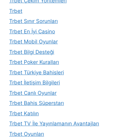
Trbet Çekim Yöntemleri
Trbet
Trbet Sınır Sorunları
Trbet En İyi Casino
Trbet Mobil Oyunlar
Trbet Bilgi Desteği
Trbet Poker Kuralları
Trbet Türkiye Bahisleri
Trbet İletişim Bilgileri
Trbet Canlı Oyunlar
Trbet Bahis Süperstarı
Trbet Katılın
Trbet TV İle Yayınlamanın Avantajları
Trbet Oyunları