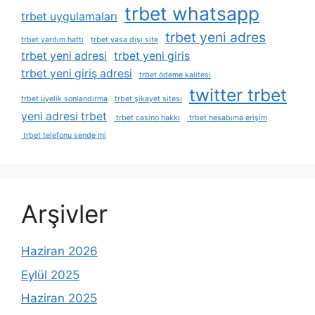
trbet whatsapp
trbet uygulamaları
trbet yeni adres
trbet yardım hattı
trbet yasa dışı site
trbet yeni adresi
trbet yeni giris
trbet yeni giriş adresi
trbet ödeme kalitesi
twitter trbet
trbet üyelik sonlandırma
trbet şikayet sitesi
yeni adresi trbet
trbet casino hakkı
trbet hesabıma erişim
trbet telefonu sende mi
Arşivler
Haziran 2026
Eylül 2025
Haziran 2025