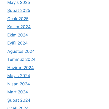
Mayıs 2025
Şubat 2025
Ocak 2025
Kasım 2024
Ekim 2024
Eylül 2024
Ağustos 2024
Temmuz 2024
Haziran 2024
Mayıs 2024
Nisan 2024
Mart 2024
Şubat 2024
Ocak 2024