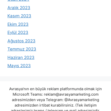
Aralık 2023
Kasım 2023
Ekim 2023
Eylül 2023
Ağustos 2023
Temmuz 2023
Haziran 2023
Mayıs 2023
Avrasya'nın en büyük reklam platformunda olmak için
Microsoft Teams:
reklam@avrasyamarketing.com
adresimizden veya Telegram: @Avrasyamarketing
adresimizden irtibat kurabilirsiniz. (Tek iletişim
adreslerimiz teams / telegram ve mail adresimizdir.