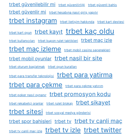
trbet güvenilebilir mi
trbet güvenilirliği
trbet güvenli bahis
trbet güvenlir mi
trbet hesabına nasıl giriş yapılır
trbet instagram
trbet i̇letişim hakkında
trbet kart destesi
trbet kaç oldu
trbet kayıt
trbet kart oyun
trbet maç izle
trbet kullanıcıları
trbet kupon rulet taktikleri
trbet maç izleme
trbet mobil casino seçenekleri
trbet nasil bir site
trbet mobil oyunlar
trbet oturum başlatmak
trbet oyun kuralları
trbet para yatirma
trbet para transfer teknolojisi
trbet para çekme
trbet para çekme yatırım
trbet promosyon kodu
trbet poker nasıl oynanır
trbet sikayet
trbet rekabetçi oranlar
trbet rulet blokajı
trbet sitesi
trbet sosyal medya gönderisi
trbet tv canli maç
trbet spor bahisleri
trbet tv
trbet tv izle
trbet twitter
trbet tv canli maç izle