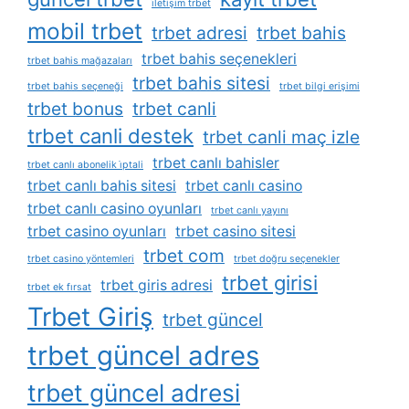
i̇letişim trbet
mobil trbet
trbet adresi
trbet bahis
trbet bahis seçenekleri
trbet bahis mağazaları
trbet bahis sitesi
trbet bahis seçeneği
trbet bilgi erişimi
trbet bonus
trbet canli
trbet canli destek
trbet canli maç izle
trbet canlı bahisler
trbet canlı abonelik i̇ptali
trbet canlı bahis sitesi
trbet canlı casino
trbet canlı casino oyunları
trbet canlı yayını
trbet casino oyunları
trbet casino sitesi
trbet com
trbet casino yöntemleri
trbet doğru seçenekler
trbet girisi
trbet giris adresi
trbet ek fırsat
Trbet Giriş
trbet güncel
trbet güncel adres
trbet güncel adresi