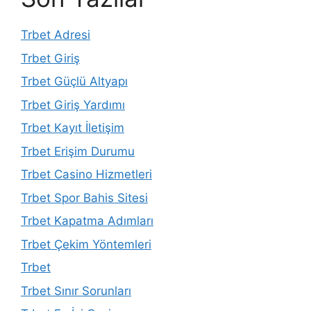
Trbet Adresi
Trbet Giriş
Trbet Güçlü Altyapı
Trbet Giriş Yardımı
Trbet Kayıt İletişim
Trbet Erişim Durumu
Trbet Casino Hizmetleri
Trbet Spor Bahis Sitesi
Trbet Kapatma Adımları
Trbet Çekim Yöntemleri
Trbet
Trbet Sınır Sorunları