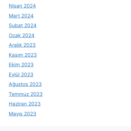
Nisan 2024
Mart 2024
Şubat 2024
Ocak 2024
Aralık 2023
Kasım 2023
Ekim 2023
Eylül 2023
Ağustos 2023
Temmuz 2023
Haziran 2023
Mayıs 2023