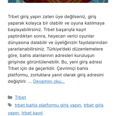
Trbet giriş yapın zaten üye değilseniz, giriş
yaparak kolayca bir olabilir ve oyuna katılmaya
başlayabilirsiniz. Trbet başarıyla kayıt
yaptırdıktan sonra, heyecan verici oyunlar
dünyasına dalabilir ve üyeliğinizin faydalarından
yararlanabilirsiniz. Türkiye’deki düzenlemelere
göre, bahis alanlarının adresleri kuruluşun
girişinde görüntülenebilir. Bu, yeni giriş adresi
Trbet için de geçerlidir. Çevrimiçi bahis
platformu, zorluklara yanıt olarak giriş adresini
değiştirir. …
Devamını oku…
Kategoriler
Trbet
Etiketler
trbet bahis platformu giriş yapın
,
trbet giriş
yapın
,
trbet kayıt