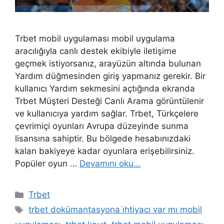
Trbet mobil uygulaması mobil uygulama
aracılığıyla canlı destek ekibiyle iletişime
geçmek istiyorsanız, arayüzün altında bulunan
Yardım düğmesinden giriş yapmanız gerekir. Bir
kullanıcı Yardım sekmesini açtığında ekranda
Trbet Müşteri Desteği Canlı Arama görüntülenir
ve kullanıcıya yardım sağlar. Trbet, Türkçelere
çevrimiçi oyunları Avrupa düzeyinde sunma
lisansına sahiptir. Bu bölgede hesabınızdaki
kalan bakiyeye kadar oyunlara erişebilirsiniz.
Popüler oyun …
Devamını oku…
Kategoriler
Trbet
Etiketler
trbet dokümantasyona i̇htiyacı var mı mobil