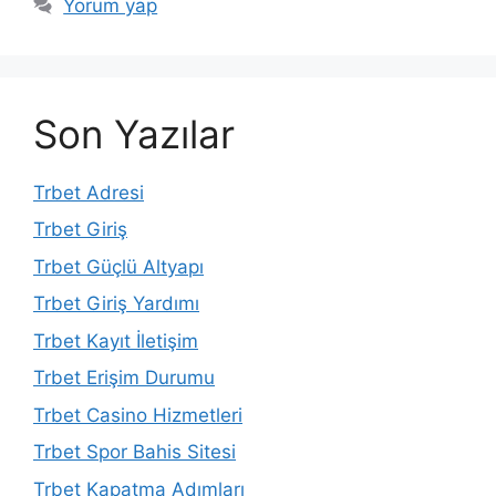
Yorum yap
Son Yazılar
Trbet Adresi
Trbet Giriş
Trbet Güçlü Altyapı
Trbet Giriş Yardımı
Trbet Kayıt İletişim
Trbet Erişim Durumu
Trbet Casino Hizmetleri
Trbet Spor Bahis Sitesi
Trbet Kapatma Adımları