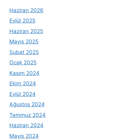
Haziran 2026
Eylül 2025
Haziran 2025
Mayıs 2025
Şubat 2025
Ocak 2025
Kasım 2024
Ekim 2024
Eylül 2024
Ağustos 2024
Temmuz 2024
Haziran 2024
Mayıs 2024