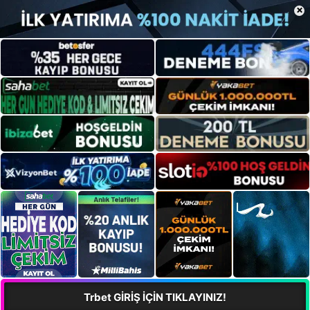
×
Trbet GİRİŞ İÇİN TIKLAYINIZ!