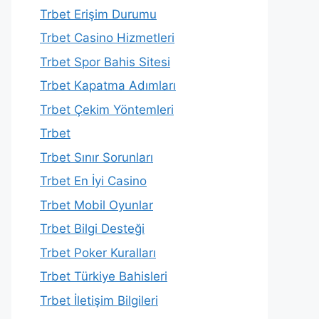
Trbet Erişim Durumu
Trbet Casino Hizmetleri
Trbet Spor Bahis Sitesi
Trbet Kapatma Adımları
Trbet Çekim Yöntemleri
Trbet
Trbet Sınır Sorunları
Trbet En İyi Casino
Trbet Mobil Oyunlar
Trbet Bilgi Desteği
Trbet Poker Kuralları
Trbet Türkiye Bahisleri
Trbet İletişim Bilgileri