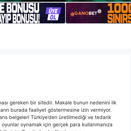
ası gereken bir sitedir. Makale bunun nedenini ilk
arın burada faaliyet göstermesine izin vermiyor.
isans belgeleri Türkiye’den üretilmediği ve tedarik
ı oyunlar oynamak için gerçek para kullanmanıza