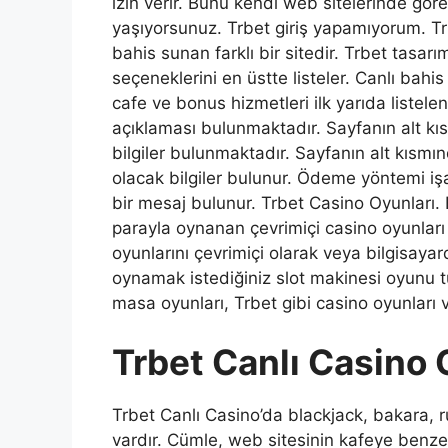
izin verir. Bunu kendi web sitelerinde gör
yaşıyorsunuz. Trbet giriş yapamıyorum. T
bahis sunan farklı bir sitedir. Trbet tasarım
seçeneklerini en üstte listeler. Canlı bahis
cafe ve bonus hizmetleri ilk yarıda listel
açıklaması bulunmaktadır. Sayfanın alt k
bilgiler bulunmaktadır. Sayfanın alt kısm
olacak bilgiler bulunur. Ödeme yöntemi işaret
bir mesaj bulunur. Trbet Casino Oyunları. 
parayla oynanan çevrimiçi casino oyunları
oyunlarını çevrimiçi olarak veya bilgisaya
oynamak istediğiniz slot makinesi oyunu tü
masa oyunları, Trbet gibi casino oyunları v
Trbet Canlı Casino 
Trbet Canlı Casino’da blackjack, bakara, 
vardır. Cümle, web sitesinin kafeye benzeye