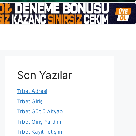
Son Yazılar
Trbet Adresi
Trbet Giriş
Trbet Güçlü Altyapı
Trbet Giriş Yardımı
Trbet Kayıt İletişim