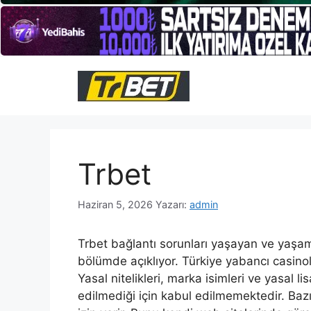
İçeriğe
atla
Trbet
Haziran 5, 2026
Yazarı:
admin
Trbet bağlantı sorunları yaşayan ve yaşam
bölümde açıklıyor. Türkiye yabancı casinol
Yasal nitelikleri, marka isimleri ve yasal l
edilmediği için kabul edilmemektedir. Baz