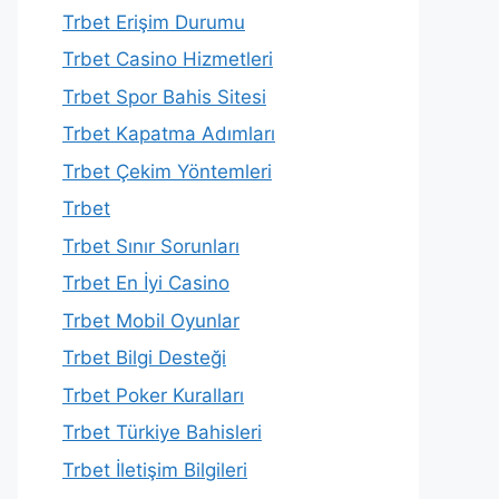
Trbet Erişim Durumu
Trbet Casino Hizmetleri
Trbet Spor Bahis Sitesi
Trbet Kapatma Adımları
Trbet Çekim Yöntemleri
Trbet
Trbet Sınır Sorunları
Trbet En İyi Casino
Trbet Mobil Oyunlar
Trbet Bilgi Desteği
Trbet Poker Kuralları
Trbet Türkiye Bahisleri
Trbet İletişim Bilgileri