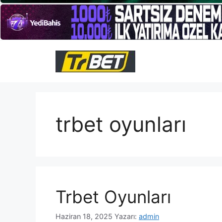
İçeriğe
atla
trbet oyunları
Trbet Oyunları
Haziran 18, 2025
Yazarı:
admin