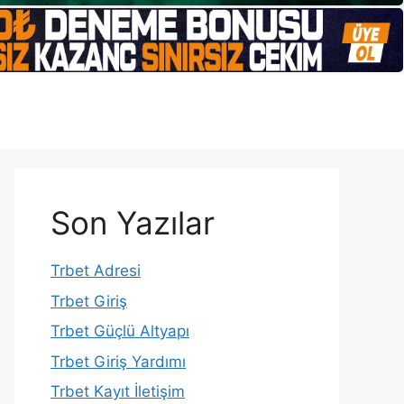
Son Yazılar
Trbet Adresi
Trbet Giriş
Trbet Güçlü Altyapı
Trbet Giriş Yardımı
Trbet Kayıt İletişim