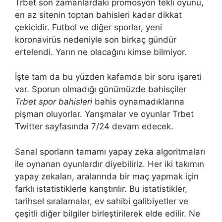
Trbet son zamanlardaki promosyon tekli oyunu,
en az sitenin toptan bahisleri kadar dikkat
çekicidir. Futbol ve diğer sporlar, yeni
koronavirüs nedeniyle son birkaç gündür
ertelendi. Yarın ne olacağını kimse bilmiyor.
İşte tam da bu yüzden kafamda bir soru işareti
var. Sporun olmadığı günümüzde bahisçiler
Trbet spor bahisleri
bahis oynamadıklarına
pişman oluyorlar. Yarışmalar ve oyunlar Trbet
Twitter sayfasında 7/24 devam edecek.
Sanal sporların tamamı yapay zeka algoritmaları
ile oynanan oyunlardır diyebiliriz. Her iki takımın
yapay zekaları, aralarında bir maç yapmak için
farklı istatistiklerle karıştırılır. Bu istatistikler,
tarihsel sıralamalar, ev sahibi galibiyetler ve
çeşitli diğer bilgiler birleştirilerek elde edilir. Ne