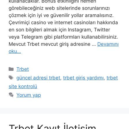
kullanacaklar. Bonus etkinliğini hemen
görebileceğiniz web sitelerinde sorunlarınızı
çözmek için iyi ve güvenilir yollar aramalısınız.
Çevrimiçi casino ve internet casinoları hakkında
en son bilgileri almak için Instagram, Twitter
veya Telegram gibi platformları kullanabilirsiniz.
Mevcut Trbet mevcut giriş adresine …
Devamını
oku…
Kategoriler
Trbet
Etiketler
güncel adresi trbet
,
trbet giriş yardımı
,
trbet
site kontrolü
Yorum yap
Trbet Kayıt İletişim