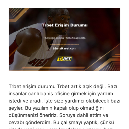
Trbet erişim durumu Trbet artık açık değil. Bazı
insanlar canlı bahis ofisine girmek için yardım
istedi ve aradı. İşte size yardımcı olabilecek bazı
şeyler. Bu yazılımın kapalı olup olmadığını
düşünmenizi öneririz. Soruya dahil ettim ve
cevabı gönderdim. Bu çalışmayı yaptık, çünkü