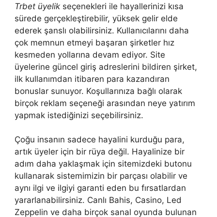
Trbet üyelik
seçenekleri ile hayallerinizi kısa
sürede gerçekleştirebilir, yüksek gelir elde
ederek şanslı olabilirsiniz. Kullanıcılarını daha
çok memnun etmeyi başaran şirketler hız
kesmeden yollarına devam ediyor. Site
üyelerine güncel giriş adreslerini bildiren şirket,
ilk kullanımdan itibaren para kazandıran
bonuslar sunuyor. Koşullarınıza bağlı olarak
birçok reklam seçeneği arasından neye yatırım
yapmak istediğinizi seçebilirsiniz.
Çoğu insanın sadece hayalini kurduğu para,
artık üyeler için bir rüya değil. Hayalinize bir
adım daha yaklaşmak için sitemizdeki butonu
kullanarak sistemimizin bir parçası olabilir ve
aynı ilgi ve ilgiyi garanti eden bu fırsatlardan
yararlanabilirsiniz. Canlı Bahis, Casino, Led
Zeppelin ve daha birçok sanal oyunda bulunan