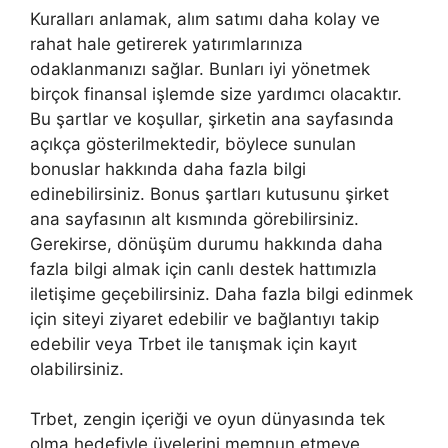
Kuralları anlamak, alım satımı daha kolay ve
rahat hale getirerek yatırımlarınıza
odaklanmanızı sağlar. Bunları iyi yönetmek
birçok finansal işlemde size yardımcı olacaktır.
Bu şartlar ve koşullar, şirketin ana sayfasında
açıkça gösterilmektedir, böylece sunulan
bonuslar hakkında daha fazla bilgi
edinebilirsiniz. Bonus şartları kutusunu şirket
ana sayfasının alt kısmında görebilirsiniz.
Gerekirse, dönüşüm durumu hakkında daha
fazla bilgi almak için canlı destek hattımızla
iletişime geçebilirsiniz. Daha fazla bilgi edinmek
için siteyi ziyaret edebilir ve bağlantıyı takip
edebilir veya Trbet ile tanışmak için kayıt
olabilirsiniz.
Trbet, zengin içeriği ve oyun dünyasında tek
olma hedefiyle üyelerini memnun etmeye