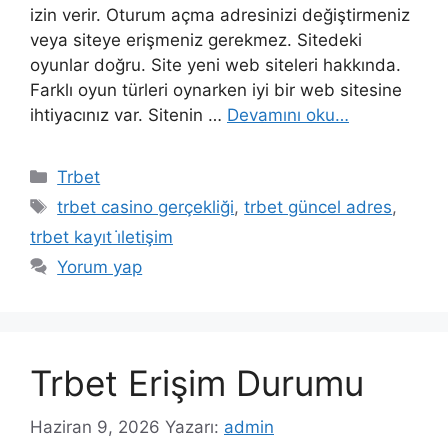
izin verir. Oturum açma adresinizi değiştirmeniz
veya siteye erişmeniz gerekmez. Sitedeki
oyunlar doğru. Site yeni web siteleri hakkında.
Farklı oyun türleri oynarken iyi bir web sitesine
ihtiyacınız var. Sitenin …
Devamını oku…
Kategoriler
Trbet
Etiketler
trbet casino gerçekliği
,
trbet güncel adres
,
trbet kayıt i̇letişim
Yorum yap
Trbet Erişim Durumu
Haziran 9, 2026
Yazarı:
admin