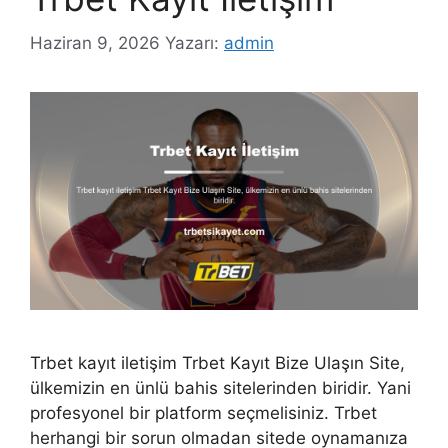
Haziran 9, 2026
Yazarı:
admin
Trbet kayıt iletişim Trbet Kayıt Bize Ulaşın Site,
ülkemizin en ünlü bahis sitelerinden biridir. Yani
profesyonel bir platform seçmelisiniz. Trbet
herhangi bir sorun olmadan sitede oynamanıza