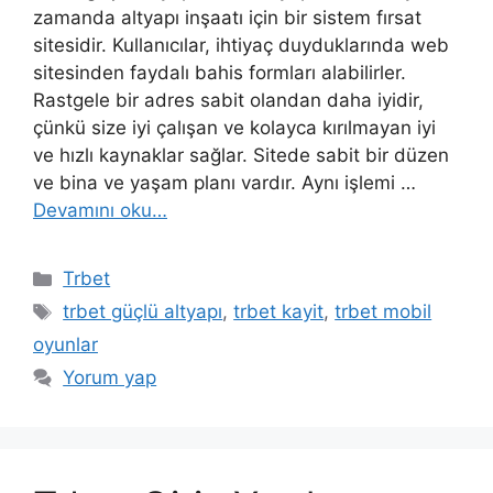
zamanda altyapı inşaatı için bir sistem fırsat
sitesidir. Kullanıcılar, ihtiyaç duyduklarında web
sitesinden faydalı bahis formları alabilirler.
Rastgele bir adres sabit olandan daha iyidir,
çünkü size iyi çalışan ve kolayca kırılmayan iyi
ve hızlı kaynaklar sağlar. Sitede sabit bir düzen
ve bina ve yaşam planı vardır. Aynı işlemi …
Devamını oku…
Kategoriler
Trbet
Etiketler
trbet güçlü altyapı
,
trbet kayit
,
trbet mobil
oyunlar
Yorum yap