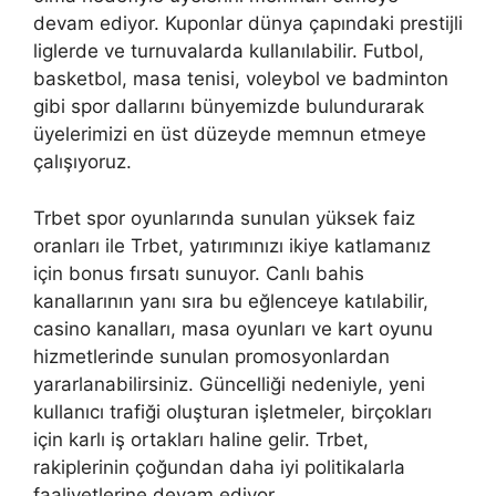
devam ediyor. Kuponlar dünya çapındaki prestijli
liglerde ve turnuvalarda kullanılabilir. Futbol,
basketbol, masa tenisi, voleybol ve badminton
gibi spor dallarını bünyemizde bulundurarak
üyelerimizi en üst düzeyde memnun etmeye
çalışıyoruz.
Trbet spor oyunlarında sunulan yüksek faiz
oranları ile Trbet, yatırımınızı ikiye katlamanız
için bonus fırsatı sunuyor. Canlı bahis
kanallarının yanı sıra bu eğlenceye katılabilir,
casino kanalları, masa oyunları ve kart oyunu
hizmetlerinde sunulan promosyonlardan
yararlanabilirsiniz. Güncelliği nedeniyle, yeni
kullanıcı trafiği oluşturan işletmeler, birçokları
için karlı iş ortakları haline gelir. Trbet,
rakiplerinin çoğundan daha iyi politikalarla
faaliyetlerine devam ediyor.