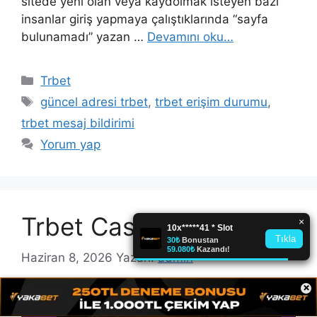
sitede yeni olan veya kaydolmak isteyen bazı
insanlar giriş yapmaya çalıştıklarında “sayfa
bulunamadı” yazan …
Devamını oku…
Kategoriler
Trbet
Etiketler
güncel adresi trbet
,
trbet erişim durumu
,
trbet mesaj bildirimi
Yorum yap
Trbet Casino Hizmetleri
Haziran 8, 2026
Yazarı:
admin
×