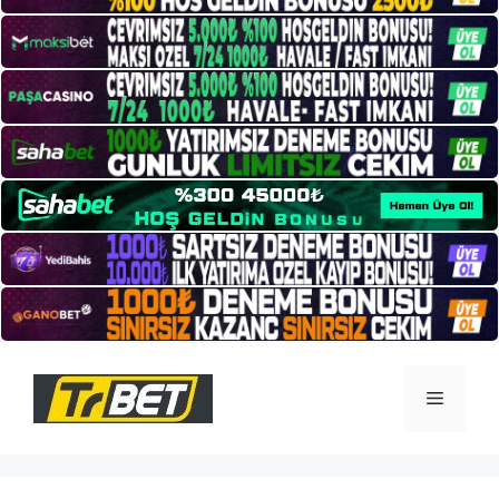
İçeriğe
atla
Menü