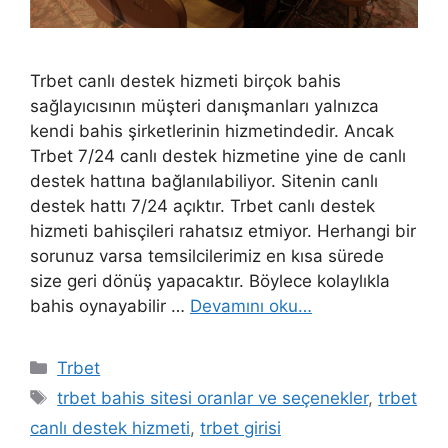
Trbet canlı destek hizmeti birçok bahis
sağlayıcısının müşteri danışmanları yalnızca
kendi bahis şirketlerinin hizmetindedir. Ancak
Trbet 7/24 canlı destek hizmetine yine de canlı
destek hattına bağlanılabiliyor. Sitenin canlı
destek hattı 7/24 açıktır. Trbet canlı destek
hizmeti bahisçileri rahatsız etmiyor. Herhangi bir
sorunuz varsa temsilcilerimiz en kısa sürede
size geri dönüş yapacaktır. Böylece kolaylıkla
bahis oynayabilir …
Devamını oku…
Kategoriler
Trbet
Etiketler
trbet bahis sitesi oranlar ve seçenekler
,
trbet
canlı destek hizmeti
,
trbet girisi