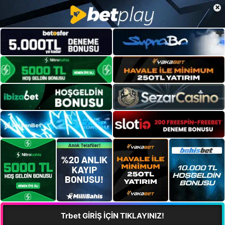
×
Trbet GİRİŞ İÇİN TIKLAYINIZ!