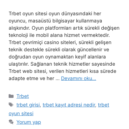
Trbet oyun sitesi oyun dünyasındaki her
oyuncu, masaüstü bilgisayar kullanmaya
alışkındır. Oyun platformları artık sürekli değişen
teknoloji ile mobil alana hizmet vermektedir.
Trbet çevrimiçi casino siteleri, sürekli gelişen
teknik destekle sürekli olarak güncellenir ve
doğrudan oyun oynamaktan keyif alanlara
ulaştırılır. Sağlanan teknik hizmetler sayesinde
Trbet web sitesi, verilen hizmetleri kısa sürede
adapte etme ve her …
Devamını oku…
Kategoriler
Trbet
Etiketler
trbet girisi
,
trbet kayıt adresi nedir
,
trbet
oyun sitesi
Yorum yap