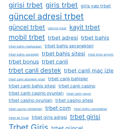
girisi trbet
giris trbet
giris yap trbet
güncel adresi trbet
güncel trbet
kayit trbet
i̇letişim trbet
mobil trbet
trbet adresi
trbet bahis
trbet bahis seçenekleri
trbet bahis mağazaları
trbet bahis sitesi
trbet bahis seçeneği
trbet bilgi erişimi
trbet bonus
trbet canli
trbet canli destek
trbet canli maç izle
trbet canlı bahisler
trbet canlı abonelik i̇ptali
trbet canlı bahis sitesi
trbet canlı casino
trbet canlı casino oyunları
trbet canlı yayını
trbet casino oyunları
trbet casino sitesi
trbet com
trbet casino yöntemleri
trbet doğru seçenekler
trbet girisi
trbet giris adresi
trbet ek fırsat
Trbet Giriş
trbet güncel