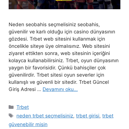
Neden seobahis seçmelisiniz seobahis,
güvenilir ve karlı olduğu için casino dünyasının
gözdesi. Trbet web sitesini kullanmak için
öncelikle siteye üye olmalısınız. Web sitesini
ziyaret ettikten sonra, web sitesinin içeriğini
kolayca kullanabilirsiniz. Trbet, oyun dünyasının
yaygın bir favorisidir. Çünkü bahisçiler çok
güvenilirdir. Trbet sitesi oyun severler için
kullanışlı ve güvenli bir sitedir. Trbet Güncel
Giriş Adresi …
Devamını oku…
Kategoriler
Trbet
Etiketler
neden trbet seçmelisiniz
,
trbet girisi
,
trbet
güvenebilir misin