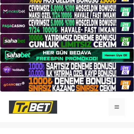
İçeriğe
atla
Menü