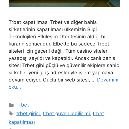
Trbet kapatılması Trbet ve diğer bahis
şirketlerinin kapatılması ülkemizin Bilgi
Teknolojileri Etkileşim Otoritesinin aldığı bir
kararın sonucudur. Elbette bu sadece Trbet
siteleri için geçerli değil. Tüm casino siteleri
yasadışı sayıldı ve kapatıldı. Ancak canlı bahis
sitesi Trbet gibi güçlü ve güvenilir ekiplere sahip
şirketler yeni giriş adresleriyle işlem yapmaya
devam ediyor. Güçlü bir web sitesi, …
Devamını
oku…
Kategoriler
Trbet
Etiketler
trbet girisi
,
trbet güvenilebilir mi
,
trbet
kapatılması