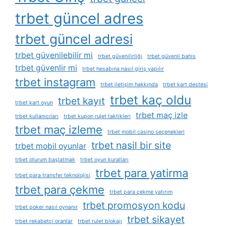
trbet güncel adres
trbet güncel adresi
trbet güvenilebilir mi
trbet güvenilirliği
trbet güvenli bahis
trbet güvenlir mi
trbet hesabına nasıl giriş yapılır
trbet instagram
trbet i̇letişim hakkında
trbet kart destesi
trbet kaç oldu
trbet kayıt
trbet kart oyun
trbet maç izle
trbet kullanıcıları
trbet kupon rulet taktikleri
trbet maç izleme
trbet mobil casino seçenekleri
trbet nasil bir site
trbet mobil oyunlar
trbet oturum başlatmak
trbet oyun kuralları
trbet para yatirma
trbet para transfer teknolojisi
trbet para çekme
trbet para çekme yatırım
trbet promosyon kodu
trbet poker nasıl oynanır
trbet sikayet
trbet rekabetçi oranlar
trbet rulet blokajı