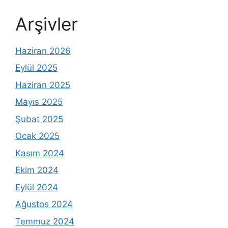
Arşivler
Haziran 2026
Eylül 2025
Haziran 2025
Mayıs 2025
Şubat 2025
Ocak 2025
Kasım 2024
Ekim 2024
Eylül 2024
Ağustos 2024
Temmuz 2024