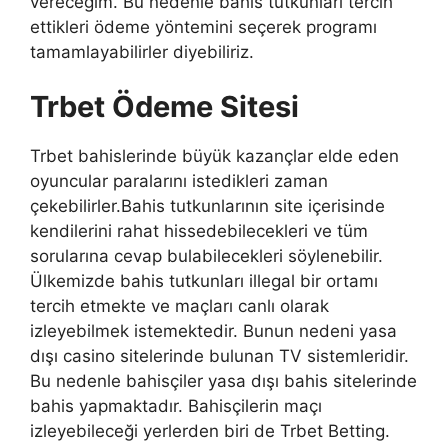
vereceğim. Bu nedenle bahis tutkunları tercih
ettikleri ödeme yöntemini seçerek programı
tamamlayabilirler diyebiliriz.
Trbet Ödeme Sitesi
Trbet bahislerinde büyük kazançlar elde eden
oyuncular paralarını istedikleri zaman
çekebilirler.Bahis tutkunlarının site içerisinde
kendilerini rahat hissedebilecekleri ve tüm
sorularına cevap bulabilecekleri söylenebilir.
Ülkemizde bahis tutkunları illegal bir ortamı
tercih etmekte ve maçları canlı olarak
izleyebilmek istemektedir. Bunun nedeni yasa
dışı casino sitelerinde bulunan TV sistemleridir.
Bu nedenle bahisçiler yasa dışı bahis sitelerinde
bahis yapmaktadır. Bahisçilerin maçı
izleyebileceği yerlerden biri de Trbet Betting.