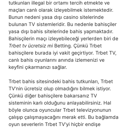
tutkunları illegal bir ortamı tercih etmekte ve
maçları canlı olarak izleyebilmek istemektedir.
Bunun nedeni yasa dışı casino sitelerinde
bulunan TV sistemleridir. Bu nedenle bahisçiler
yasa dışı bahis sitelerinde bahis yapmaktadır.
Bahisçilerin maçı izleyebileceği yerlerden biri de
Trbet tv ücretsiz mi
Betting. Çünkü Trbet
bahisçilere burada iyi vakit geçirtiyor. Trbet TV,
canlı bahis oyunlarını anında izlemenizi ve
keyfini çıkarmanızı sağlar.
Trbet bahis sitesindeki bahis tutkunları, Trbet
TV’nin ücretsiz olup olmadığını bilmek istiyor.
Çünkü diğer bahisçilere bakarsanız TV
sisteminin karlı olduğunu anlayabilirsiniz. Hal
böyle olunca oyuncular Trbet televizyonunun
çalışıp çalışmayacağını merak etti. Bu bağlamda
oyun severlerin Trbet TV’yi hiçbir endişe