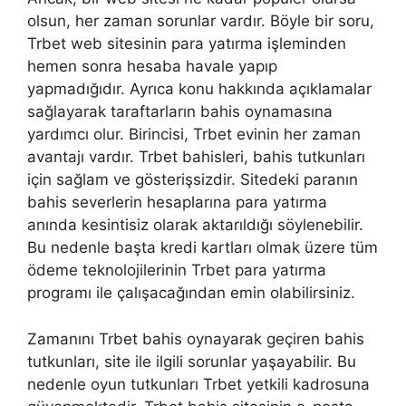
olsun, her zaman sorunlar vardır. Böyle bir soru,
Trbet web sitesinin para yatırma işleminden
hemen sonra hesaba havale yapıp
yapmadığıdır. Ayrıca konu hakkında açıklamalar
sağlayarak taraftarların bahis oynamasına
yardımcı olur. Birincisi, Trbet evinin her zaman
avantajı vardır. Trbet bahisleri, bahis tutkunları
için sağlam ve gösterişsizdir. Sitedeki paranın
bahis severlerin hesaplarına para yatırma
anında kesintisiz olarak aktarıldığı söylenebilir.
Bu nedenle başta kredi kartları olmak üzere tüm
ödeme teknolojilerinin Trbet para yatırma
programı ile çalışacağından emin olabilirsiniz.
Zamanını Trbet bahis oynayarak geçiren bahis
tutkunları, site ile ilgili sorunlar yaşayabilir. Bu
nedenle oyun tutkunları Trbet yetkili kadrosuna