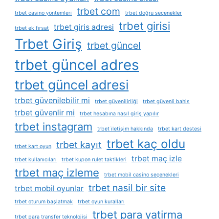
trbet com
trbet casino yöntemleri
trbet doğru seçenekler
trbet girisi
trbet giris adresi
trbet ek fırsat
Trbet Giriş
trbet güncel
trbet güncel adres
trbet güncel adresi
trbet güvenilebilir mi
trbet güvenilirliği
trbet güvenli bahis
trbet güvenlir mi
trbet hesabına nasıl giriş yapılır
trbet instagram
trbet i̇letişim hakkında
trbet kart destesi
trbet kaç oldu
trbet kayıt
trbet kart oyun
trbet maç izle
trbet kullanıcıları
trbet kupon rulet taktikleri
trbet maç izleme
trbet mobil casino seçenekleri
trbet nasil bir site
trbet mobil oyunlar
trbet oturum başlatmak
trbet oyun kuralları
trbet para yatirma
trbet para transfer teknolojisi