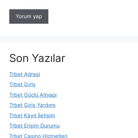
Son Yazılar
Trbet Adresi
Trbet Giriş
Trbet Güçlü Altyapı
Trbet Giriş Yardımı
Trbet Kayıt İletişim
Trbet Erişim Durumu
Trbet Casino Hizmetleri