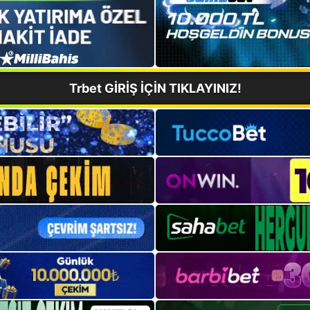
Trbet GİRİŞ İÇİN TIKLAYINIZ!