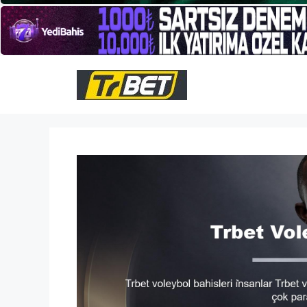
İçeriğe
atla