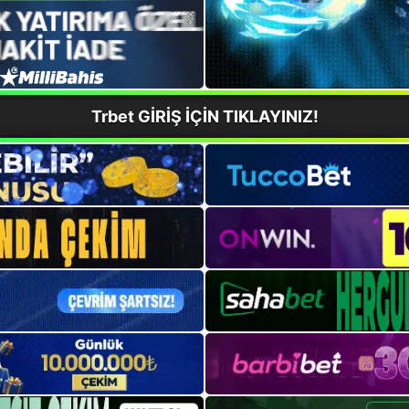
Trbet GİRİŞ İÇİN TIKLAYINIZ!