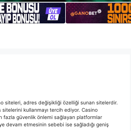
 siteleri, adres değişikliği özelliği sunan sitelerdir.
telerini kullanmayı tercih ediyor. Casino
en fazla güvenlik önlemi sağlayan platformlar
meye devam etmesinin sebebi ise sağladığı geniş