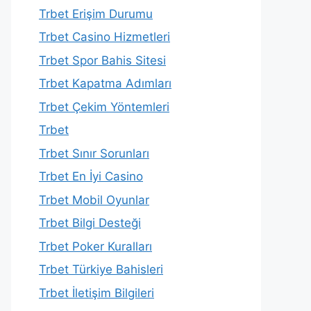
Trbet Erişim Durumu
Trbet Casino Hizmetleri
Trbet Spor Bahis Sitesi
Trbet Kapatma Adımları
Trbet Çekim Yöntemleri
Trbet
Trbet Sınır Sorunları
Trbet En İyi Casino
Trbet Mobil Oyunlar
Trbet Bilgi Desteği
Trbet Poker Kuralları
Trbet Türkiye Bahisleri
Trbet İletişim Bilgileri