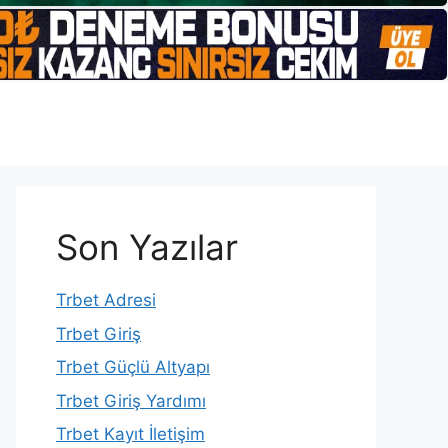
Son Yazılar
Trbet Adresi
Trbet Giriş
Trbet Güçlü Altyapı
Trbet Giriş Yardımı
Trbet Kayıt İletişim