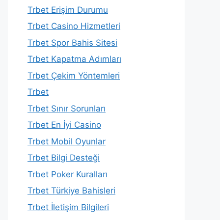
Trbet Erişim Durumu
Trbet Casino Hizmetleri
Trbet Spor Bahis Sitesi
Trbet Kapatma Adımları
Trbet Çekim Yöntemleri
Trbet
Trbet Sınır Sorunları
Trbet En İyi Casino
Trbet Mobil Oyunlar
Trbet Bilgi Desteği
Trbet Poker Kuralları
Trbet Türkiye Bahisleri
Trbet İletişim Bilgileri