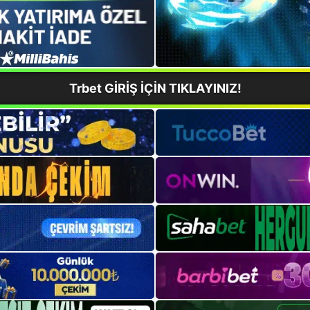
Trbet GİRİŞ İÇİN TIKLAYINIZ!