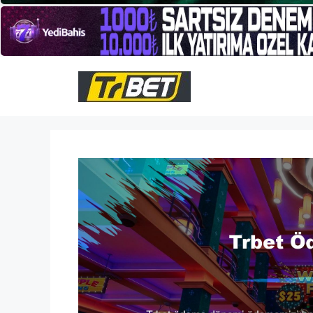
İçeriğe
atla