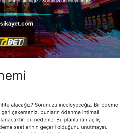
nemi
hte alacağız? Sorunuzu inceleyeceğiz. Bir ödeme
 geri çekerseniz, bunların ödenme ihtimali
ulanacaktır, bu nedenle. Bu planlanan açılış
 ödeme saatlerinin geçerli olduğunu unutmayın.