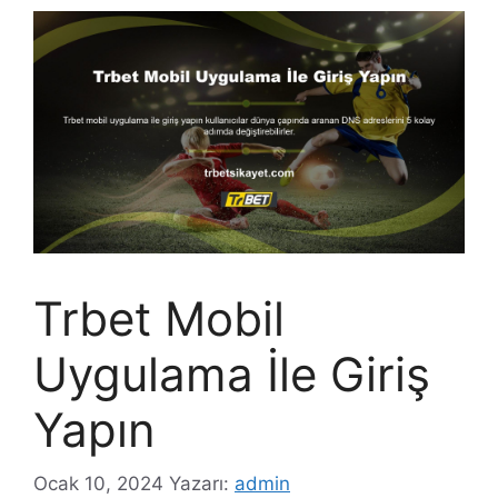
Trbet Mobil
Uygulama İle Giriş
Yapın
Ocak 10, 2024
Yazarı:
admin