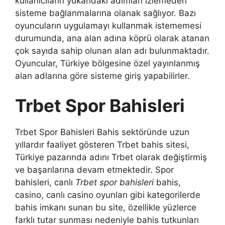
kullanıcıların yukarıdaki adımları izlemeden
sisteme bağlanmalarına olanak sağlıyor. Bazı
oyuncuların uygulamayı kullanmak istememesi
durumunda, ana alan adına köprü olarak atanan
çok sayıda sahip olunan alan adı bulunmaktadır.
Oyuncular, Türkiye bölgesine özel yayınlanmış
alan adlarına göre sisteme giriş yapabilirler.
Trbet Spor Bahisleri
Trbet Spor Bahisleri Bahis sektöründe uzun
yıllardır faaliyet gösteren Trbet bahis sitesi,
Türkiye pazarında adını Trbet olarak değiştirmiş
ve başarılarına devam etmektedir. Spor
bahisleri, canlı
Trbet spor bahisleri
bahis,
casino, canlı casino oyunları gibi kategorilerde
bahis imkanı sunan bu site, özellikle yüzlerce
farklı tutar sunması nedeniyle bahis tutkunları