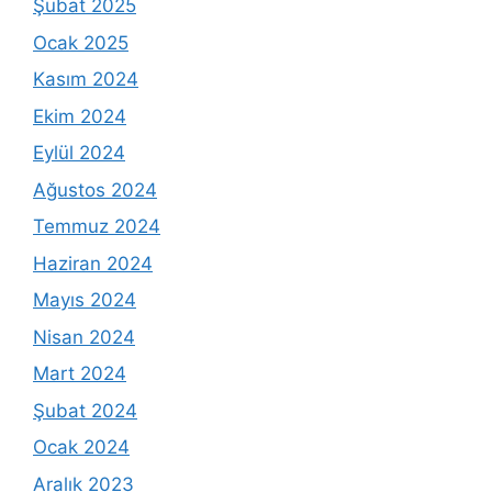
Şubat 2025
Ocak 2025
Kasım 2024
Ekim 2024
Eylül 2024
Ağustos 2024
Temmuz 2024
Haziran 2024
Mayıs 2024
Nisan 2024
Mart 2024
Şubat 2024
Ocak 2024
Aralık 2023