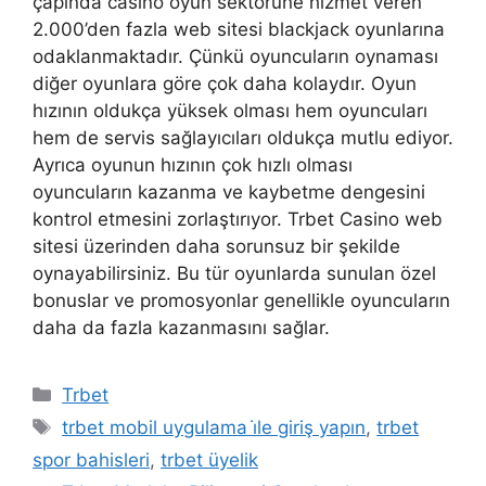
çapında casino oyun sektörüne hizmet veren
2.000’den fazla web sitesi blackjack oyunlarına
odaklanmaktadır. Çünkü oyuncuların oynaması
diğer oyunlara göre çok daha kolaydır. Oyun
hızının oldukça yüksek olması hem oyuncuları
hem de servis sağlayıcıları oldukça mutlu ediyor.
Ayrıca oyunun hızının çok hızlı olması
oyuncuların kazanma ve kaybetme dengesini
kontrol etmesini zorlaştırıyor. Trbet Casino web
sitesi üzerinden daha sorunsuz bir şekilde
oynayabilirsiniz. Bu tür oyunlarda sunulan özel
bonuslar ve promosyonlar genellikle oyuncuların
daha da fazla kazanmasını sağlar.
Kategoriler
Trbet
Etiketler
trbet mobil uygulama i̇le giriş yapın
,
trbet
spor bahisleri
,
trbet üyelik