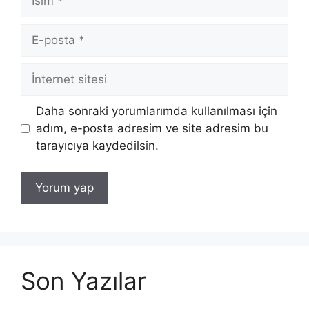
E-
posta
İnternet
sitesi
Daha sonraki yorumlarımda kullanılması için
adım, e-posta adresim ve site adresim bu
tarayıcıya kaydedilsin.
Son Yazılar