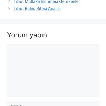
Trbet Mutlaka Bilinmesi Gerekenler
Trbet Bahis Sitesi Analizi
Yorum yapın
Yorum
İsim