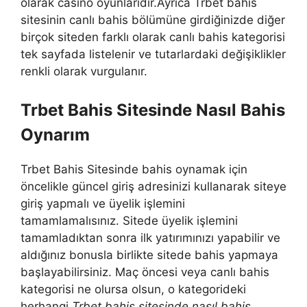
olarak casino oyunlarıdır.Ayrıca Trbet bahis
sitesinin canlı bahis bölümüne girdiğinizde diğer
birçok siteden farklı olarak canlı bahis kategorisi
tek sayfada listelenir ve tutarlardaki değişiklikler
renkli olarak vurgulanır.
Trbet Bahis Sitesinde Nasıl Bahis
Oynarım
Trbet Bahis Sitesinde bahis oynamak için
öncelikle güncel giriş adresinizi kullanarak siteye
giriş yapmalı ve üyelik işlemini
tamamlamalısınız. Sitede üyelik işlemini
tamamladıktan sonra ilk yatırımınızı yapabilir ve
aldığınız bonusla birlikte sitede bahis yapmaya
başlayabilirsiniz. Maç öncesi veya canlı bahis
kategorisi ne olursa olsun, o kategorideki
herhangi
Trbet bahis sitesinde nasıl bahis