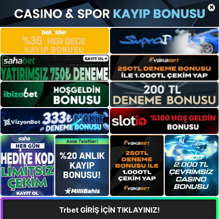
×
Trbet GİRİŞ İÇİN TIKLAYINIZ!