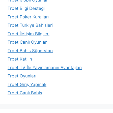
Trbet Bilgi Desteği
Trbet Poker Kuralları
Trbet Türkiye Bahisleri
Trbet İletişim Bilgileri
Trbet Canlı Oyunlar
Trbet Bahis Süperstarı
Trbet Katılın
Trbet TV İle Yayınlamanın Avantajları
Trbet Oyunları
Trbet Giriş Yapmak
Trbet Canlı Bahis