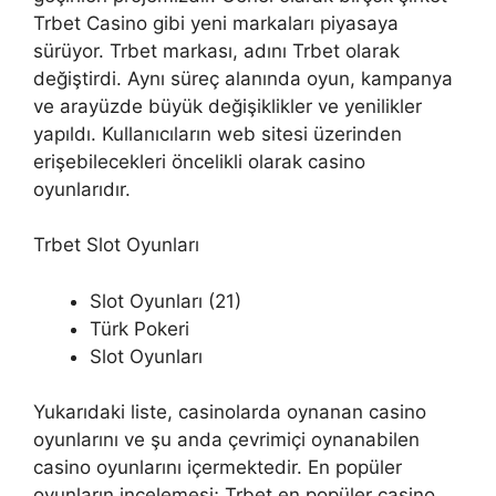
Trbet Casino gibi yeni markaları piyasaya
sürüyor. Trbet markası, adını Trbet olarak
değiştirdi. Aynı süreç alanında oyun, kampanya
ve arayüzde büyük değişiklikler ve yenilikler
yapıldı. Kullanıcıların web sitesi üzerinden
erişebilecekleri öncelikli olarak casino
oyunlarıdır.
Trbet Slot Oyunları
Slot Oyunları (21)
Türk Pokeri
Slot Oyunları
Yukarıdaki liste, casinolarda oynanan casino
oyunlarını ve şu anda çevrimiçi oynanabilen
casino oyunlarını içermektedir. En popüler
oyunların incelemesi; Trbet en popüler casino