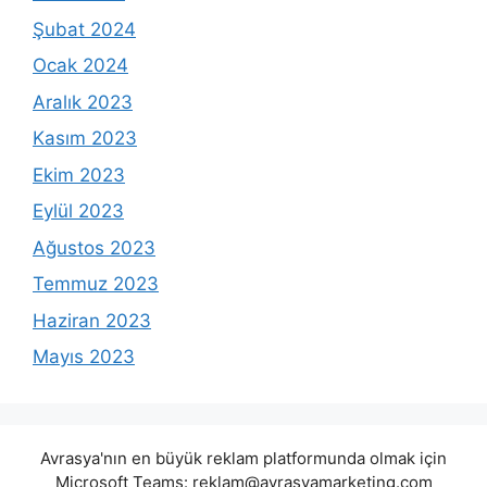
Şubat 2024
Ocak 2024
Aralık 2023
Kasım 2023
Ekim 2023
Eylül 2023
Ağustos 2023
Temmuz 2023
Haziran 2023
Mayıs 2023
Avrasya'nın en büyük reklam platformunda olmak için
Microsoft Teams:
reklam@avrasyamarketing.com