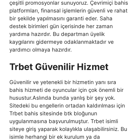
çeşitli promosyonlar sunuyoruz. Çevrimiçi bahis
platformları, finansal işlemlerin güvenli ve rahat
bir şekilde yapılmasını garanti eder. Saha
destek birimleri gün içerisinde her zaman
yardıma hazırdır. Bu departman üyelik
kaygılarını gidermeye odaklanmaktadır ve
yardımcı olmaya hazırdır.
Trbet Güvenilir Hizmet
Güvenilir ve yetenekli bir hizmetin yanı sıra
bahis hizmeti de oyuncular için çok önemli bir
husustur.Aslında bunda yanlış bir şey yok.
Sitedeki bu engellerin ortadan kaldırılması için
Trbet bahis sitesinde btk bloğunun
uygulanmasına başvurulmuştur. Trbet isimli
siteye giriş yaparak kolaylıkla ulaşabilirsiniz. Bu
isimle herhangi bir ek kurulum ya da