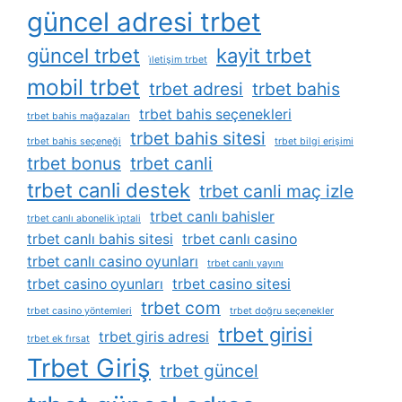
güncel adresi trbet
güncel trbet
kayit trbet
i̇letişim trbet
mobil trbet
trbet adresi
trbet bahis
trbet bahis seçenekleri
trbet bahis mağazaları
trbet bahis sitesi
trbet bahis seçeneği
trbet bilgi erişimi
trbet bonus
trbet canli
trbet canli destek
trbet canli maç izle
trbet canlı bahisler
trbet canlı abonelik i̇ptali
trbet canlı bahis sitesi
trbet canlı casino
trbet canlı casino oyunları
trbet canlı yayını
trbet casino oyunları
trbet casino sitesi
trbet com
trbet casino yöntemleri
trbet doğru seçenekler
trbet girisi
trbet giris adresi
trbet ek fırsat
Trbet Giriş
trbet güncel