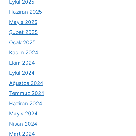
Eylül 2025
Haziran 2025
Mayıs 2025
Şubat 2025
Ocak 2025
Kasım 2024
Ekim 2024
Eylül 2024
Ağustos 2024
Temmuz 2024
Haziran 2024
Mayıs 2024
Nisan 2024
Mart 2024