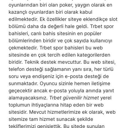
oyunlarından biri olan poker, yaygın olarak en
kazançlı oyunlardan biri olarak kabul
edilmektedir. Ek özellikler siteye eklendikçe slot
bölümü daha da değerli hale geldi. Trbet spor
bahisleri, canlı bahis sitesinin en popüler
bölümlerinden biridir ve çok sayıda kullanıcıyı
çekmektedir. Trbet spor bahisleri bu web
sitesinde en çok tercih edilen kategorilerden
biridir. Teknik destek mevcuttur. Bu web sitesi,
telefon desteği sağlamanın yanı sıra, her türlü
soru veya endişeniz için e-posta desteği de
sunmaktadır. Oyuncu sizinle hemen iletişime
geçecektir ancak e-posta yoluyla anında yanıt
alamayacaksınız.
Trbet güvenilir hizmet
yerel
toplumun ihtiyaçlarına hitap eden bir web
sitesidir. Mevcut hizmetlerimize ek olarak, web
sitemize tam hizmet sunacak şekilde
tekliflerimizi genişlettik. Bu sitede sunulan