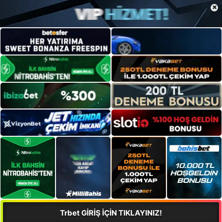
×
Trbet GİRİŞ İÇİN TIKLAYINIZ!