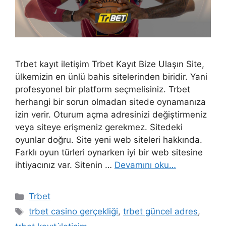
Trbet kayıt iletişim Trbet Kayıt Bize Ulaşın Site,
ülkemizin en ünlü bahis sitelerinden biridir. Yani
profesyonel bir platform seçmelisiniz. Trbet
herhangi bir sorun olmadan sitede oynamanıza
izin verir. Oturum açma adresinizi değiştirmeniz
veya siteye erişmeniz gerekmez. Sitedeki
oyunlar doğru. Site yeni web siteleri hakkında.
Farklı oyun türleri oynarken iyi bir web sitesine
ihtiyacınız var. Sitenin …
Devamını oku…
Kategoriler
Trbet
Etiketler
trbet casino gerçekliği
,
trbet güncel adres
,