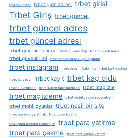
trbet girisi
trbet giris adresi
trbet ek fırsat
Trbet Giriş
trbet güncel
trbet güncel adres
trbet güncel adresi
trbet güvenilebilir mi
trbet güvenilirliği
trbet güvenli bahis
trbet güvenlir mi
trbet hesabına nasıl giriş yapılır
trbet instagram
trbet i̇letişim hakkında
trbet kart destesi
trbet kaç oldu
trbet kayıt
trbet kart oyun
trbet maç izle
trbet kullanıcıları
trbet kupon rulet taktikleri
trbet maç izleme
trbet mobil casino seçenekleri
trbet nasil bir site
trbet mobil oyunlar
trbet oturum başlatmak
trbet oyun kuralları
trbet para yatirma
trbet para transfer teknolojisi
trbet para çekme
trbet para çekme yatırım