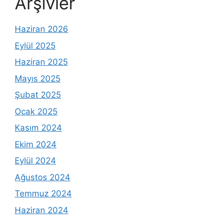
Arşivler
Haziran 2026
Eylül 2025
Haziran 2025
Mayıs 2025
Şubat 2025
Ocak 2025
Kasım 2024
Ekim 2024
Eylül 2024
Ağustos 2024
Temmuz 2024
Haziran 2024