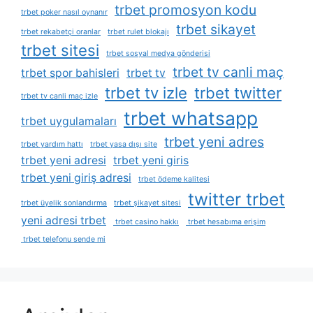
trbet promosyon kodu
trbet poker nasıl oynanır
trbet sikayet
trbet rekabetçi oranlar
trbet rulet blokajı
trbet sitesi
trbet sosyal medya gönderisi
trbet tv canli maç
trbet spor bahisleri
trbet tv
trbet tv izle
trbet twitter
trbet tv canli maç izle
trbet whatsapp
trbet uygulamaları
trbet yeni adres
trbet yardım hattı
trbet yasa dışı site
trbet yeni adresi
trbet yeni giris
trbet yeni giriş adresi
trbet ödeme kalitesi
twitter trbet
trbet üyelik sonlandırma
trbet şikayet sitesi
yeni adresi trbet
trbet casino hakkı
trbet hesabıma erişim
trbet telefonu sende mi