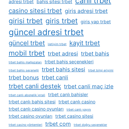
canli trbet
adresi trbet
bahis sitesi trbet
casino sitesi trbet
giris adresi trbet
girisi trbet
giris trbet
giris yap trbet
güncel adresi trbet
güncel trbet
kayit trbet
i̇letişim trbet
mobil trbet
trbet adresi
trbet bahis
trbet bahis seçenekleri
trbet bahis mağazaları
trbet bahis sitesi
trbet bahis seçeneği
trbet bilgi erişimi
trbet bonus
trbet canli
trbet canli destek
trbet canli maç izle
trbet canlı bahisler
trbet canlı abonelik i̇ptali
trbet canlı bahis sitesi
trbet canlı casino
trbet canlı casino oyunları
trbet canlı yayını
trbet casino oyunları
trbet casino sitesi
trbet com
trbet casino yöntemleri
trbet doğru seçenekler