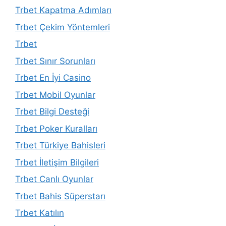
Trbet Kapatma Adımları
Trbet Çekim Yöntemleri
Trbet
Trbet Sınır Sorunları
Trbet En İyi Casino
Trbet Mobil Oyunlar
Trbet Bilgi Desteği
Trbet Poker Kuralları
Trbet Türkiye Bahisleri
Trbet İletişim Bilgileri
Trbet Canlı Oyunlar
Trbet Bahis Süperstarı
Trbet Katılın