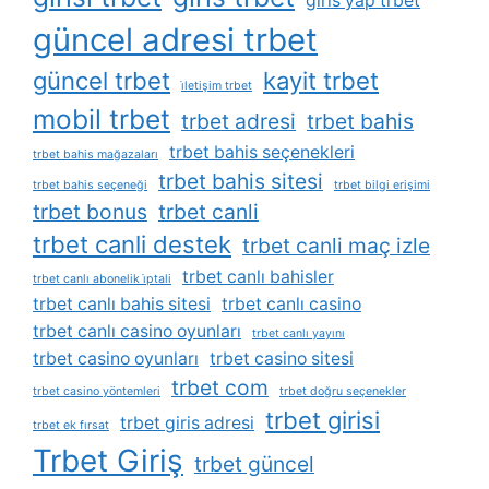
giris yap trbet
güncel adresi trbet
güncel trbet
kayit trbet
i̇letişim trbet
mobil trbet
trbet adresi
trbet bahis
trbet bahis seçenekleri
trbet bahis mağazaları
trbet bahis sitesi
trbet bahis seçeneği
trbet bilgi erişimi
trbet bonus
trbet canli
trbet canli destek
trbet canli maç izle
trbet canlı bahisler
trbet canlı abonelik i̇ptali
trbet canlı bahis sitesi
trbet canlı casino
trbet canlı casino oyunları
trbet canlı yayını
trbet casino oyunları
trbet casino sitesi
trbet com
trbet casino yöntemleri
trbet doğru seçenekler
trbet girisi
trbet giris adresi
trbet ek fırsat
Trbet Giriş
trbet güncel