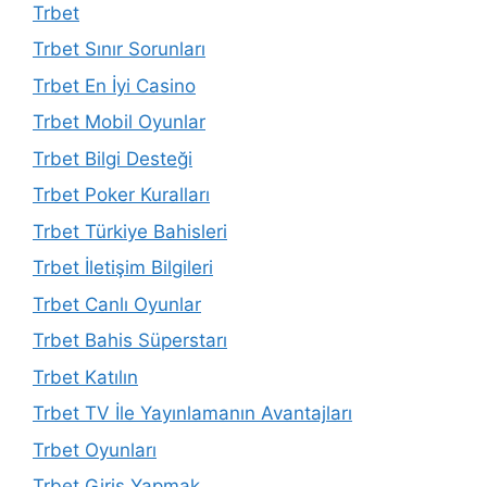
Trbet
Trbet Sınır Sorunları
Trbet En İyi Casino
Trbet Mobil Oyunlar
Trbet Bilgi Desteği
Trbet Poker Kuralları
Trbet Türkiye Bahisleri
Trbet İletişim Bilgileri
Trbet Canlı Oyunlar
Trbet Bahis Süperstarı
Trbet Katılın
Trbet TV İle Yayınlamanın Avantajları
Trbet Oyunları
Trbet Giriş Yapmak