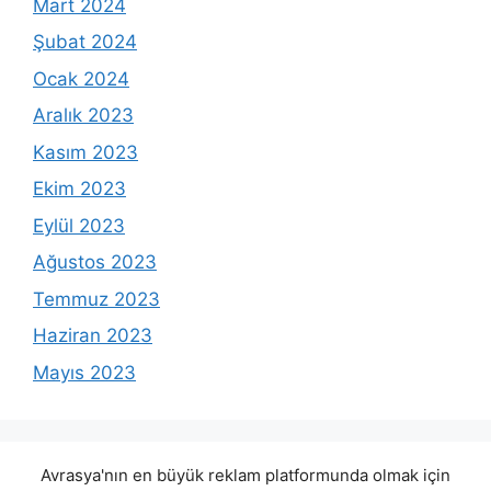
Mart 2024
Şubat 2024
Ocak 2024
Aralık 2023
Kasım 2023
Ekim 2023
Eylül 2023
Ağustos 2023
Temmuz 2023
Haziran 2023
Mayıs 2023
Avrasya'nın en büyük reklam platformunda olmak için