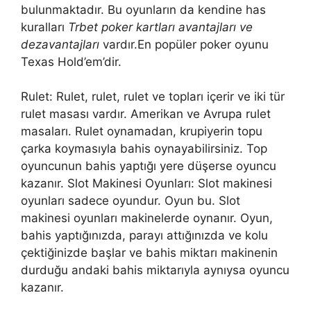
bulunmaktadır. Bu oyunların da kendine has
kuralları
Trbet poker kartları avantajları ve
dezavantajları
vardır.En popüler poker oyunu
Texas Hold’em’dir.
Rulet: Rulet, rulet, rulet ve topları içerir ve iki tür
rulet masası vardır. Amerikan ve Avrupa rulet
masaları. Rulet oynamadan, krupiyerin topu
çarka koymasıyla bahis oynayabilirsiniz. Top
oyuncunun bahis yaptığı yere düşerse oyuncu
kazanır. Slot Makinesi Oyunları: Slot makinesi
oyunları sadece oyundur. Oyun bu. Slot
makinesi oyunları makinelerde oynanır. Oyun,
bahis yaptığınızda, parayı attığınızda ve kolu
çektiğinizde başlar ve bahis miktarı makinenin
durduğu andaki bahis miktarıyla aynıysa oyuncu
kazanır.