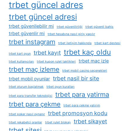
trbet güncel adres
trbet güncel adresi
trbet güvenilebilir mi
trbet güvenilirliği
trbet güvenli bahis
trbet güvenlir mi
trbet hesabına nasıl giriş yapılır
trbet instagram
trbet i̇letişim hakkında
trbet kart destesi
trbet kaç oldu
trbet kayıt
trbet kart oyun
trbet maç izle
trbet kullanıcıları
trbet kupon rulet taktikleri
trbet maç izleme
trbet mobil casino seçenekleri
trbet nasil bir site
trbet mobil oyunlar
trbet oturum başlatmak
trbet oyun kuralları
trbet para yatirma
trbet para transfer teknolojisi
trbet para çekme
trbet para çekme yatırım
trbet promosyon kodu
trbet poker nasıl oynanır
trbet sikayet
trbet rekabetçi oranlar
trbet rulet blokajı
trbet sitesi