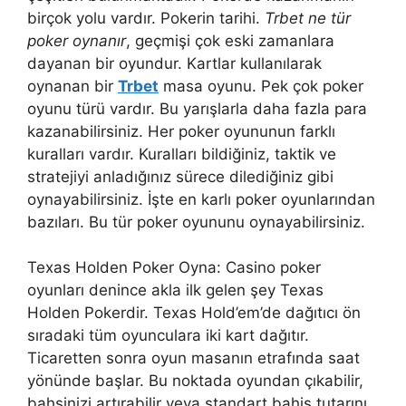
birçok yolu vardır. Pokerin tarihi.
Trbet ne tür
poker oynanır
, geçmişi çok eski zamanlara
dayanan bir oyundur. Kartlar kullanılarak
oynanan bir
Trbet
masa oyunu. Pek çok poker
oyunu türü vardır. Bu yarışlarla daha fazla para
kazanabilirsiniz. Her poker oyununun farklı
kuralları vardır. Kuralları bildiğiniz, taktik ve
stratejiyi anladığınız sürece dilediğiniz gibi
oynayabilirsiniz. İşte en karlı poker oyunlarından
bazıları. Bu tür poker oyununu oynayabilirsiniz.
Texas Holden Poker Oyna: Casino poker
oyunları denince akla ilk gelen şey Texas
Holden Pokerdir. Texas Hold’em’de dağıtıcı ön
sıradaki tüm oyunculara iki kart dağıtır.
Ticaretten sonra oyun masanın etrafında saat
yönünde başlar. Bu noktada oyundan çıkabilir,
bahsinizi artırabilir veya standart bahis tutarını