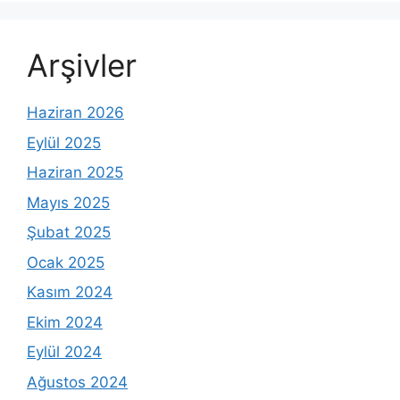
Arşivler
Haziran 2026
Eylül 2025
Haziran 2025
Mayıs 2025
Şubat 2025
Ocak 2025
Kasım 2024
Ekim 2024
Eylül 2024
Ağustos 2024