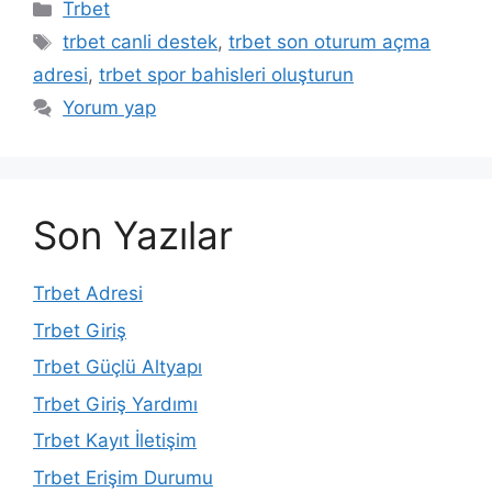
Kategoriler
Trbet
Etiketler
trbet canli destek
,
trbet son oturum açma
adresi
,
trbet spor bahisleri oluşturun
Yorum yap
Son Yazılar
Trbet Adresi
Trbet Giriş
Trbet Güçlü Altyapı
Trbet Giriş Yardımı
Trbet Kayıt İletişim
Trbet Erişim Durumu