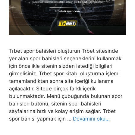
Trbet spor bahisleri oluşturun Trbet sitesinde
yer alan spor bahisleri seçeneklerini kullanmak
için öncelikle sitenin sizden istediği bilgileri
girmelisiniz. Trbet spor kitabı oluşturma işlemi
tamamlandıktan sonra site içeriği kullanıma
açılacaktır. Sitede birçok farklı içerik
bulunmaktadır. Menü çubuğunda bulunan spor
bahisleri butonu, sitenin spor bahisleri
sayfalarına hızlı ve kolay erişim sağlar. Trbet
spor bahisi yapmak için …
Devamını oku…