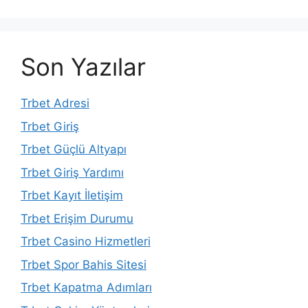
Son Yazılar
Trbet Adresi
Trbet Giriş
Trbet Güçlü Altyapı
Trbet Giriş Yardımı
Trbet Kayıt İletişim
Trbet Erişim Durumu
Trbet Casino Hizmetleri
Trbet Spor Bahis Sitesi
Trbet Kapatma Adımları