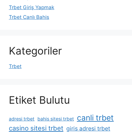
Trbet Giriş Yapmak
Trbet Canlı Bahis
Kategoriler
Trbet
Etiket Bulutu
canli trbet
adresi trbet
bahis sitesi trbet
casino sitesi trbet
giris adresi trbet