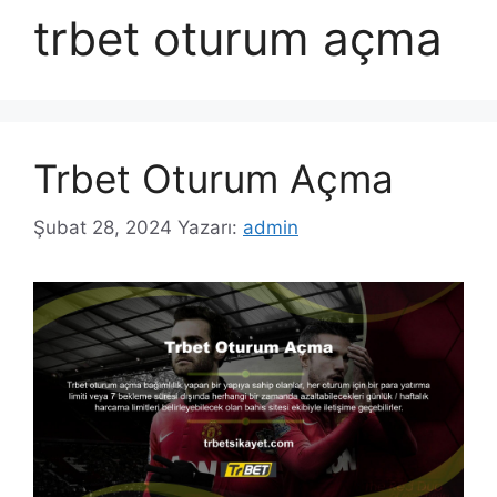
trbet oturum açma
Trbet Oturum Açma
Şubat 28, 2024
Yazarı:
admin