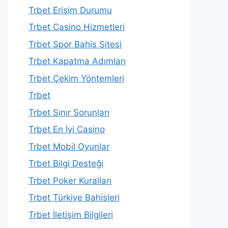
Trbet Erişim Durumu
Trbet Casino Hizmetleri
Trbet Spor Bahis Sitesi
Trbet Kapatma Adımları
Trbet Çekim Yöntemleri
Trbet
Trbet Sınır Sorunları
Trbet En İyi Casino
Trbet Mobil Oyunlar
Trbet Bilgi Desteği
Trbet Poker Kuralları
Trbet Türkiye Bahisleri
Trbet İletişim Bilgileri