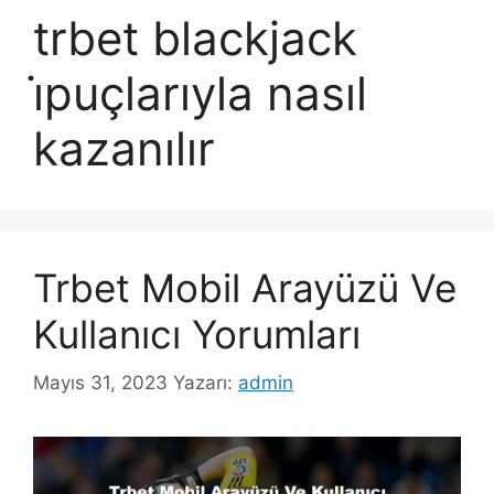
trbet blackjack
i̇puçlarıyla nasıl
kazanılır
Trbet Mobil Arayüzü Ve
Kullanıcı Yorumları
Mayıs 31, 2023
Yazarı:
admin