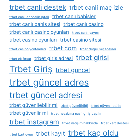
trbet canli destek
trbet canli maç izle
trbet canlı bahisler
trbet canlı abonelik i̇ptali
trbet canlı bahis sitesi
trbet canlı casino
trbet canlı casino oyunları
trbet canlı yayını
trbet casino oyunları
trbet casino sitesi
trbet com
trbet casino yöntemleri
trbet doğru seçenekler
trbet girisi
trbet giris adresi
trbet ek fırsat
Trbet Giriş
trbet güncel
trbet güncel adres
trbet güncel adresi
trbet güvenilebilir mi
trbet güvenilirliği
trbet güvenli bahis
trbet güvenlir mi
trbet hesabına nasıl giriş yapılır
trbet instagram
trbet i̇letişim hakkında
trbet kart destesi
trbet kaç oldu
trbet kayıt
trbet kart oyun