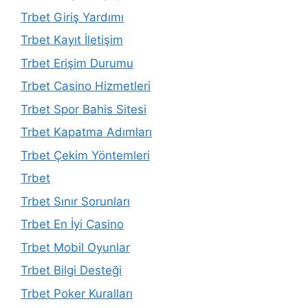
Trbet Giriş Yardımı
Trbet Kayıt İletişim
Trbet Erişim Durumu
Trbet Casino Hizmetleri
Trbet Spor Bahis Sitesi
Trbet Kapatma Adımları
Trbet Çekim Yöntemleri
Trbet
Trbet Sınır Sorunları
Trbet En İyi Casino
Trbet Mobil Oyunlar
Trbet Bilgi Desteği
Trbet Poker Kuralları