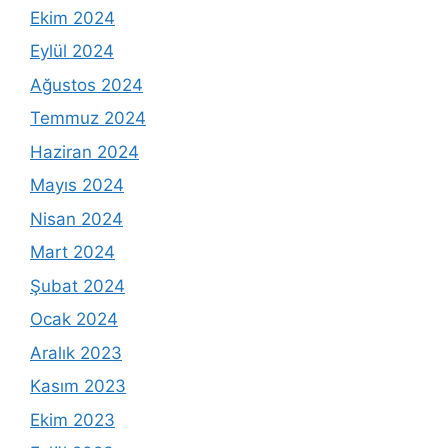
Ekim 2024
Eylül 2024
Ağustos 2024
Temmuz 2024
Haziran 2024
Mayıs 2024
Nisan 2024
Mart 2024
Şubat 2024
Ocak 2024
Aralık 2023
Kasım 2023
Ekim 2023