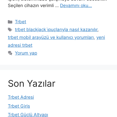
Seçilen cihazın verimli …
Devamını oku…
Kategoriler
Trbet
Etiketler
trbet blackjack i̇puçlarıyla nasıl kazanılır
,
trbet mobil arayüzü ve kullanıcı yorumları
,
yeni
adresi trbet
Yorum yap
Son Yazılar
Trbet Adresi
Trbet Giriş
Trbet Güçlü Altyapı