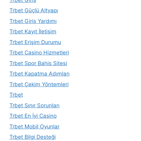
Trbet Güçlü Altyapı
Trbet Giriş Yardımı
Trbet Kayıt İletişim
Trbet Erişim Durumu
Trbet Casino Hizmetleri
Trbet Spor Bahis Sitesi
Trbet Kapatma Adımları
Trbet Çekim Yöntemleri
Trbet
Trbet Sınır Sorunları
Trbet En İyi Casino
Trbet Mobil Oyunlar
Trbet Bilgi Desteği