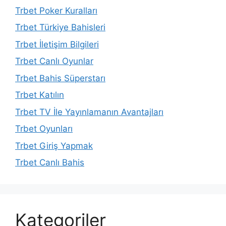
Trbet Poker Kuralları
Trbet Türkiye Bahisleri
Trbet İletişim Bilgileri
Trbet Canlı Oyunlar
Trbet Bahis Süperstarı
Trbet Katılın
Trbet TV İle Yayınlamanın Avantajları
Trbet Oyunları
Trbet Giriş Yapmak
Trbet Canlı Bahis
Kategoriler