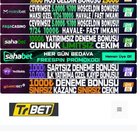
İçeriğe
atla
Menü