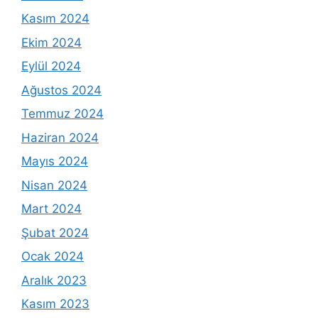
Kasım 2024
Ekim 2024
Eylül 2024
Ağustos 2024
Temmuz 2024
Haziran 2024
Mayıs 2024
Nisan 2024
Mart 2024
Şubat 2024
Ocak 2024
Aralık 2023
Kasım 2023