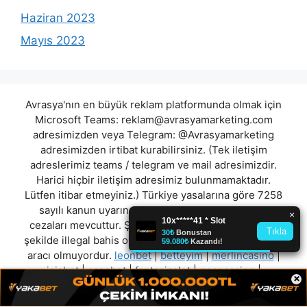
Haziran 2023
Mayıs 2023
Avrasya'nın en büyük reklam platformunda olmak için
Microsoft Teams:
reklam@avrasyamarketing.com
adresimizden veya Telegram: @Avrasyamarketing
adresimizden irtibat kurabilirsiniz. (Tek iletişim
adreslerimiz teams / telegram ve mail adresimizdir.
Harici hiçbir iletişim adresimiz bulunmamaktadır.
Lütfen itibar etmeyiniz.) Türkiye yasalarına göre 7258
sayılı kanun uyarınca yasa dışı bahis oynamanın
cezaları mevcuttur. Şu an bulunduğunuz site hiç bir
şekilde illegal bahis oyunları oynatmıyor ve oynamaya
aracı olmuyordur.
leonbet
|
betteyim
|
merlincasino
|
isisbet
|
casobet
|
fantasiaslot
|
gececasino
|
×
olymposbet