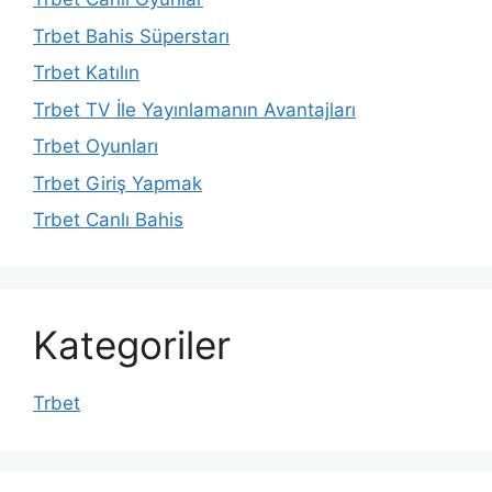
Trbet Bahis Süperstarı
Trbet Katılın
Trbet TV İle Yayınlamanın Avantajları
Trbet Oyunları
Trbet Giriş Yapmak
Trbet Canlı Bahis
Kategoriler
Trbet