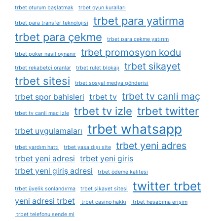
trbet oturum başlatmak
trbet oyun kuralları
trbet para yatirma
trbet para transfer teknolojisi
trbet para çekme
trbet para çekme yatırım
trbet promosyon kodu
trbet poker nasıl oynanır
trbet sikayet
trbet rekabetçi oranlar
trbet rulet blokajı
trbet sitesi
trbet sosyal medya gönderisi
trbet tv canli maç
trbet spor bahisleri
trbet tv
trbet tv izle
trbet twitter
trbet tv canli maç izle
trbet whatsapp
trbet uygulamaları
trbet yeni adres
trbet yardım hattı
trbet yasa dışı site
trbet yeni adresi
trbet yeni giris
trbet yeni giriş adresi
trbet ödeme kalitesi
twitter trbet
trbet üyelik sonlandırma
trbet şikayet sitesi
yeni adresi trbet
trbet casino hakkı
trbet hesabıma erişim
trbet telefonu sende mi