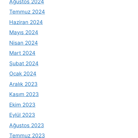
Ağustos 2024
Temmuz 2024
Haziran 2024
Mayıs 2024
Nisan 2024
Mart 2024
Şubat 2024
Ocak 2024
Aralık 2023
Kasım 2023
Ekim 2023
Eylül 2023
Ağustos 2023
Temmuz 2023