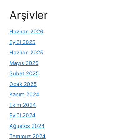
Arşivler
Haziran 2026
Eylül 2025
Haziran 2025
Mayıs 2025
Şubat 2025
Ocak 2025
Kasım 2024
Ekim 2024
Eylül 2024
Ağustos 2024
Temmuz 2024