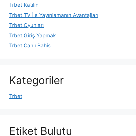
Trbet Katılın
Trbet TV İle Yayınlamanın Avantajları
Trbet Oyunları
Trbet Giriş Yapmak
Trbet Canlı Bahis
Kategoriler
Trbet
Etiket Bulutu