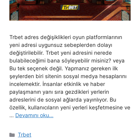
Trbet adres değişiklikleri oyun platformlarının
yeni adresi uygunsuz sebeplerden dolayı
değiştirilebilir. Trbet yeni adresini nerede
bulabileceğimi bana söyleyebilir misiniz? veya
Bu tek seçenek değil. Yapmanız gereken ilk
şeylerden biri sitenin sosyal medya hesaplarını
incelemektir. İnsanlar etkinlik ve haber
paylaşmanın yanı sıra gezdikleri yerlerin
adreslerini de sosyal ağlarda yayınlıyor. Bu
özellik, kullanıcıların yeni yerleri keşfetmesine ve
…
Devamını oku…
Kategoriler
Trbet