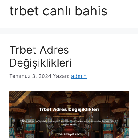
trbet canlı bahis
Trbet Adres
Değişiklikleri
Temmuz 3, 2024
Yazarı:
admin