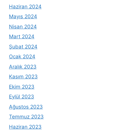
Haziran 2024
Mayıs 2024
Nisan 2024
Mart 2024
Şubat 2024
Ocak 2024
Aralık 2023
Kasım 2023
Ekim 2023
Eylül 2023
Ağustos 2023
Temmuz 2023
Haziran 2023