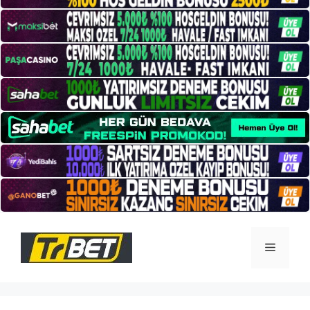
İçeriğe
atla
Menü