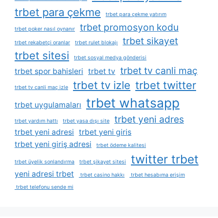
trbet para çekme
trbet para çekme yatırım
trbet promosyon kodu
trbet poker nasıl oynanır
trbet sikayet
trbet rekabetçi oranlar
trbet rulet blokajı
trbet sitesi
trbet sosyal medya gönderisi
trbet tv canli maç
trbet spor bahisleri
trbet tv
trbet tv izle
trbet twitter
trbet tv canli maç izle
trbet whatsapp
trbet uygulamaları
trbet yeni adres
trbet yardım hattı
trbet yasa dışı site
trbet yeni adresi
trbet yeni giris
trbet yeni giriş adresi
trbet ödeme kalitesi
twitter trbet
trbet üyelik sonlandırma
trbet şikayet sitesi
yeni adresi trbet
trbet casino hakkı
trbet hesabıma erişim
trbet telefonu sende mi