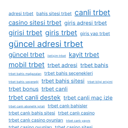
canli trbet
adresi trbet
bahis sitesi trbet
casino sitesi trbet
giris adresi trbet
girisi trbet
giris trbet
giris yap trbet
güncel adresi trbet
güncel trbet
kayit trbet
i̇letişim trbet
mobil trbet
trbet adresi
trbet bahis
trbet bahis seçenekleri
trbet bahis mağazaları
trbet bahis sitesi
trbet bahis seçeneği
trbet bilgi erişimi
trbet bonus
trbet canli
trbet canli destek
trbet canli maç izle
trbet canlı bahisler
trbet canlı abonelik i̇ptali
trbet canlı bahis sitesi
trbet canlı casino
trbet canlı casino oyunları
trbet canlı yayını
trbet casino oyunları
trbet casino sitesi