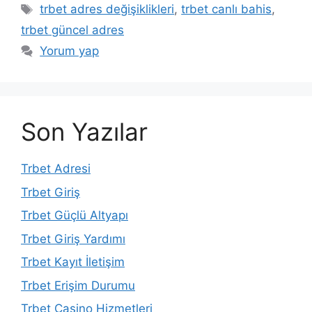
Etiketler
trbet adres değişiklikleri
,
trbet canlı bahis
,
trbet güncel adres
Yorum yap
Son Yazılar
Trbet Adresi
Trbet Giriş
Trbet Güçlü Altyapı
Trbet Giriş Yardımı
Trbet Kayıt İletişim
Trbet Erişim Durumu
Trbet Casino Hizmetleri